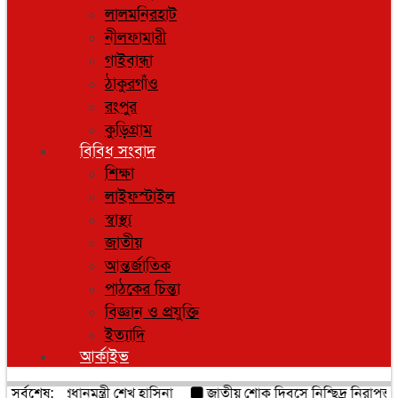
লালমনিরহাট
নীলফামারী
গাইবান্ধা
ঠাকুরগাঁও
রংপুর
কুড়িগ্রাম
বিবিধ সংবাদ
শিক্ষা
লাইফস্টাইল
স্বাস্থ্য
জাতীয়
আন্তর্জাতিক
পাঠকের চিন্তা
বিজ্ঞান ও প্রযুক্তি
ইত্যাদি
আর্কাইভ
িপাড়ায় প্রধানমন্ত্রী শেখ হাসিনা
সর্বশেষ:
জাতীয় শোক দিবসে নিশ্ছিদ্র নিরাপত্তা নি