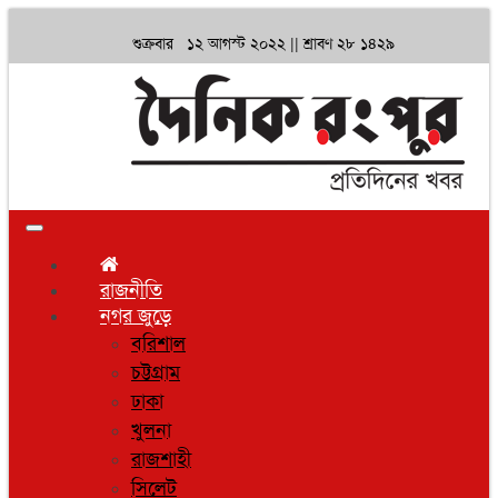
শুক্রবার ১২ আগস্ট ২০২২ ||
শ্রাবণ ২৮ ১৪২৯
Toggle
navigation
রাজনীতি
নগর জুড়ে
বরিশাল
চট্টগ্রাম
ঢাকা
খুলনা
রাজশাহী
সিলেট