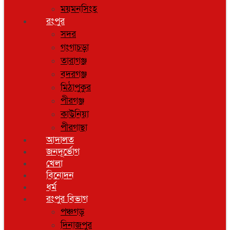
ময়মনসিংহ
রংপুর
সদর
গংগাচড়া
তারাগঞ্জ
বদরগঞ্জ
মিঠাপুকুর
পীরগঞ্জ
কাউনিয়া
পীরগাছা
আদালত
জনদূর্ভোগ
খেলা
বিনোদন
ধর্ম
রংপুর বিভাগ
পঞ্চগড়
দিনাজপুর