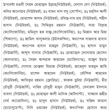
উপদেষ্টা মণ্ডলী সৈয়দ মোহাম্মদ উল্লাহ(নিউইয়র্ক), বেলাল বেগ (নিউইয়র্ক),
কবির আনোয়ার (নিউইয়র্ক), ডঃ বামন দাস বসু (বোস্টন), ডঃ মহসিন আলী
(নিউইয়র্ক), মোরশেদ আলম (নিউইয়র্ক), রথিন্দ্র নাথ রায় (নিউইয়র্ক), শহীদ
হাসান (নিউইয়র্ক), ডঃ সিদ্দিকুর রহমান (নিউজার্সি), দারা বিল্লাহ
(ক্যালিফোর্নিয়া), মমিনুল হক বাচ্চু,(ক্যালিফোর্নিয়া), ডঃ মিজান আর মিয়া
(শিকাগো), ডঃ জামিল তালুকদার (উইসকন্সিন), অধ্যাপক সাহদাত হাসান
(নিউইয়র্ক), অধ্যাপক হাসান মাহমুদ (নিউজার্সি), ডঃ হাসান মামুন
(নিউজার্সি), আব্দুস সালাম (নিউজার্সি), ডঃ মোহাম্মেদ দেলোয়ার হোসেন
(আলাবামা), ডঃ সৈয়দ আশরাফ আহমেদ (ম্যারিল্যান্ড), তাজুল ইমাম
(নিউজার্সি), গোলাম মোস্তফা মিরাজ (নিউইয়র্ক), জাহেদুল মাহমুদ জামি
(ক্যালিফোর্নিয়া), রাশেদ আহমেদ (নিউইয়র্ক), কৌশিক আহমেদ
(নিউইয়র্ক), আতিকুর রহমান (ফ্লোরিডা) , ফারুক ভুইয়া (নিউজার্সি), মীর
চৌধুরী (নিউজার্সি), নাহিদ চৌধুরী মামুন (নিউজার্সি), বেদারুল ইসলাম
বাবলা (নিউইয়র্ক), ডঃ মোহাম্মদ আলী মানিক (আটলান্টা) , সাজ্জাদ জহীর
(নর্থ ক্যারোলিনা), ডঃ মাসুদ হাসান (নিউইয়র্ক), ডঃ সজিদ কামাল
(ম্যাচাসুচেস্ট), নিনি ওয়াহেদ (নিউইয়র্ক), অধ্যাপিকা হোসনে আরা