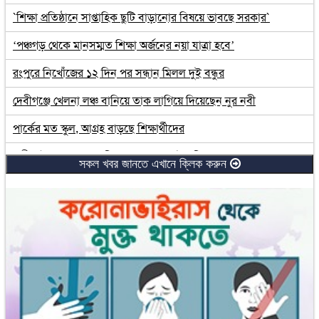
`শিক্ষা প্রতিষ্ঠানে সাপ্তাহিক ছুটি বাড়ানোর বিষয়ে ভাবছে সরকার`
‘পঞ্চগড় থেকে মানসম্মত শিক্ষা অর্জনের নয়া যাত্রা হবে’
রংপুরে নিখোঁজের ১২ দিন পর সন্ধান মিলল দুই বন্ধুর
দেবীগঞ্জে খেলনা লঞ্চ বানিয়ে তাক লাগিয়ে দিয়েছেন নুর নবী
পার্কের মত স্কুল, আগ্রহ বাড়ছে শিক্ষার্থীদের
রাণীশংকৈলে ভোক্তা অধিকার সংরক্ষণ আইন বিষয়ক সভা
সকল খবর জানতে এখানে ক্লিক করুন
বাংলাদেশে বিনিয়োগে আগ্রহী মার্কিন কোম্পানি: খালিদ মাহমুদ চৌধুরী
তত্ত্বাবধায়ক সরকারের বিষয়ে আন্তর্জাতিক সমর্থন পাচ্ছে না বিএনপি
দেশে বুস্টার ডোজ পেয়েছেন ৪ কোটির বেশি মানুষ: স্বাস্থ্যমন্ত্রী
সাকিবের বেটউইনার কাণ্ড, ফেসবুকে যা বললেন শিশির
বিদ্যুৎ সাশ্রয়ের লক্ষ্যে শিল্প-কারখানায় এলাকাভেদে সাপ্তাহিক ছুটি