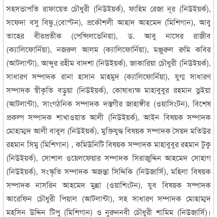
সহসভাপতি রাফায়েত চৌধুরী (নিউইয়র্ক), ফাহিম রেজা নূর (নিউইয়র্ক),
সফেদা বসু বিন্ধু,(বোস্টন), প্রকৌশলী আহাদ আহমেদ (মিশিগান), আবু
তাহের বীরপ্রতীক (পেন্সিলভেনিয়া), ড. আবু নাসের রাজীব
(ক্যালিফোর্নিয়া), নজরুল আলম (ক্যালিফোর্নিয়া), মঞ্জুরুল রুমি কবির
(আটলান্টা), আব্দুর রহীম বাদশা (নিউইয়র্ক), জাকারিয়া চৌধুরী (নিউইয়র্ক),
সাধারণ সম্পাদক রানা হাসান মাহমুদ (ক্যালিফোর্নিয়া), যুগ্ম সাধারণ
সম্পাদক স্বীকৃতি বড়ুয়া (নিউইয়র্ক), কোষাধ্যক্ষ মাহাবুবুর রহমান ভুইয়া
(আটলান্টা), সাংগঠনিক সম্পাদক দস্তগীর জাহাঙ্গীর (ওয়াসিংটন), বিশেষ
প্রকল্প সম্পাদক শাখাওয়াত আলী (নিউইয়র্ক), আইন বিষয়ক সম্পাদক
মোহাম্মদ আলী বাবুল (নিউইয়র্ক), মুক্তিযুদ্ধ বিষয়ক সম্পাদক সৈয়দ মতিউর
রহমান সিমু (মিশিগান) , কমিউনিটি বিষয়ক সম্পাদক মাহাবুবুর রহমান টুকু
(নিউইয়র্ক), সোশাল ওয়েলফেয়ার সম্পাদক সিরাজুদ্দিন আহমেদ সোহাগ
(নিউইয়র্ক), সংস্কৃতি সম্পাদক অজন্তা সিদ্দিকি (নিউজার্সি), মহিলা বিষয়ক
সম্পাদক নাসরিন আহমেদ মুন্না (ওয়াশিংটন), যুব বিষয়ক সম্পাদক
আরেফিন চৌধুরী পিয়াল (আটলান্টা), সহ সাধারণ সম্পাদক মোহাম্মদ
মহসিন উদ্দিন টিপু (মিশিগান) ও নুরুননবী চৌধুরী শামিম (নিউজার্সি)।