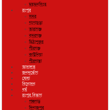
ময়মনসিংহ
রংপুর
সদর
গংগাচড়া
তারাগঞ্জ
বদরগঞ্জ
মিঠাপুকুর
পীরগঞ্জ
কাউনিয়া
পীরগাছা
আদালত
জনদূর্ভোগ
খেলা
বিনোদন
ধর্ম
রংপুর বিভাগ
পঞ্চগড়
দিনাজপুর