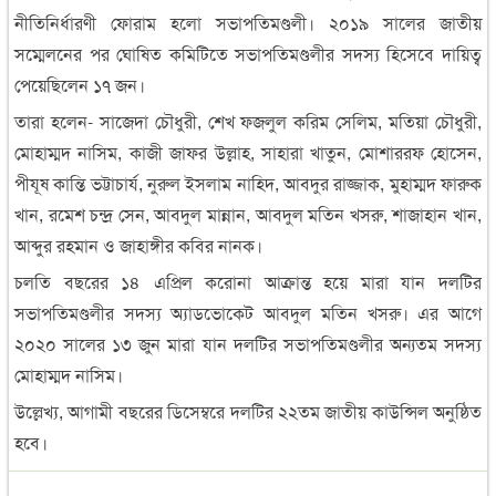
নীতিনির্ধারণী ফোরাম হলো সভাপতিমণ্ডলী। ২০১৯ সালের জাতীয়
সম্মেলনের পর ঘোষিত কমিটিতে সভাপতিমণ্ডলীর সদস্য হিসেবে দায়িত্ব
পেয়েছিলেন ১৭ জন।
তারা হলেন- সাজেদা চৌধুরী, শেখ ফজলুল করিম সেলিম, মতিয়া চৌধুরী,
মোহাম্মদ নাসিম, কাজী জাফর উল্লাহ, সাহারা খাতুন, মোশাররফ হোসেন,
পীযূষ কান্তি ভট্টাচার্য, নুরুল ইসলাম নাহিদ, আবদুর রাজ্জাক, মুহাম্মদ ফারুক
খান, রমেশ চন্দ্র সেন, আবদুল মান্নান, আবদুল মতিন খসরু, শাজাহান খান,
আব্দুর রহমান ও জাহাঙ্গীর কবির নানক।
চলতি বছরের ১৪ এপ্রিল করোনা আক্রান্ত হয়ে মারা যান দলটির
সভাপতিমণ্ডলীর সদস্য অ্যাডভোকেট আবদুল মতিন খসরু। এর আগে
২০২০ সালের ১৩ জুন মারা যান দলটির সভাপতিমণ্ডলীর অন্যতম সদস্য
মোহাম্মদ নাসিম।
উল্লেখ্য, আগামী বছরের ডিসেম্বরে দলটির ২২তম জাতীয় কাউন্সিল অনুষ্ঠিত
হবে।