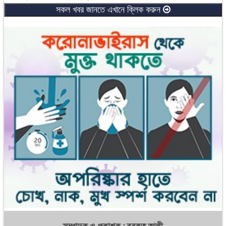
২৪ ঘণ্টায় করোনায় মৃত্যু নেই, শনাক্ত ৯৩
সকল খবর জানতে এখানে ক্লিক করুন
নিহতদের পরিবারকে ২ লাখ করে সহায়তা দেবে শ্রম মন্ত্রণালয়
শোককে শক্তিতে পরিণত করেছে আওয়ামী লীগ: পানিসম্পদ উপমন্ত্রী
পণ্যের ন্যায্যমূল্য নিশ্চত করতে কাজ করছে সরকার: বাণিজ্যমন্ত্রী
বাংলাদেশ ও বঙ্গবন্ধু অবিচ্ছেদ্য: আইনমন্ত্রী
২ হাজার ৫০৪ কোটি টাকা ব্যয়ে ৬ প্রকল্পের অনুমোদন
সেপ্টেম্বরই হতে পারে লোডশেডিংয়ের সবশেষ মাস: পরিকল্পনামন্ত্রী
পায়ের যে পাঁচ লক্ষণে বুঝবেন ডায়াবেটিসে আক্রান্ত কিনা
আটোয়ারীতে নিয়ন্ত্রণ হারিয়ে সড়কে পড়ল বাইক, প্রাণ গেল আরোহীর
ইতিহাসের অন্ধকারতম অধ্যায়
সুইস ব্যাংকে তারেকের অ্যাকাউন্টে দেড় হাজার কোটি টাকা
মিঠাপুকুরে স্ত্রীকে হাতুড়িপেটা করায় পলাতক স্বামী গ্রেফতার