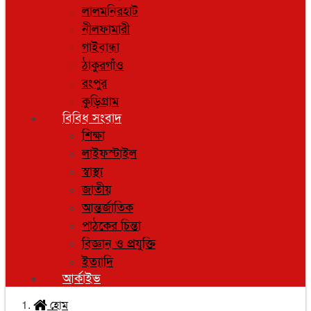
লালমনিরহাট
নীলফামারী
গাইবান্ধা
ঠাকুরগাঁও
রংপুর
কুড়িগ্রাম
বিবিধ সংবাদ
শিক্ষা
লাইফস্টাইল
স্বাস্থ্য
জাতীয়
আন্তর্জাতিক
পাঠকের চিন্তা
বিজ্ঞান ও প্রযুক্তি
ইত্যাদি
আর্কাইভ
হোম