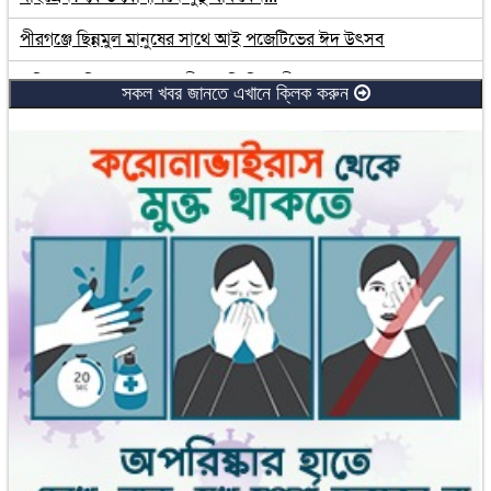
পীরগঞ্জে ছিন্নমুল মানুষের সাথে আই পজেটিভের ঈদ উৎসব
কুড়িগ্রামে তিস্তা ও ধরলা নদীর পানি বিপৎসীমার ওপরে
সকল খবর জানতে এখানে ক্লিক করুন
হাড়িভাঙ্গা আমের আনুষ্ঠানিক যাত্রা কাল
দিনাজপুরে ম্যাজিস্ট্রেট সেজে প্রতারণা: গ্রেফতার ২
গাইবান্ধায় নদ-নদীর পানি বৃদ্ধি, তিস্তার পানি বিপৎসীমার উপরে
ডিমলায় বুড়িতিস্তা নদীর বাঁধ ভেঙে প্রায় ১০টি গ্রাম প্লাবিত
এখনো খোঁজ মেলেনি ৬ জনের, কান্নায় ভারী তিস্তাপাড়ের বাতাস
আম বাগানে পাহারাদারের করুণ মৃত্যু
এ সময়টায় ব্যাগে রাখুন ৭ জিনিস
যুবকের ধর্ষণে জন্ম নেয় কন্যাসন্তান, পিতৃপরিচয়ের আশায় বোনের মামলা
তিস্তায় নৌকাডুবিতে শিশুর মরদেহ উদ্ধার, এখনো নিখোঁজ ৭