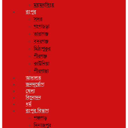
ময়মনসিংহ
রংপুর
সদর
গংগাচড়া
তারাগঞ্জ
বদরগঞ্জ
মিঠাপুকুর
পীরগঞ্জ
কাউনিয়া
পীরগাছা
আদালত
জনদূর্ভোগ
খেলা
বিনোদন
ধর্ম
রংপুর বিভাগ
পঞ্চগড়
দিনাজপুর