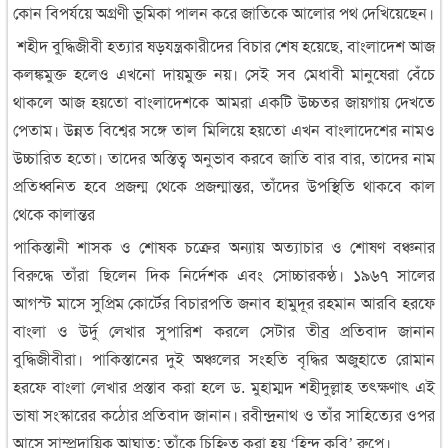
কোন বিপর্যয়ে অগ্রণী ভূমিকা পালন করে জাতিকে আলোর পথ দেখিয়েছেন।
শহীদ বুদ্ধিজীবী হত্যার ষড়যন্ত্রকারীদের বিচার শেষ হয়েছে, বাংলাদেশ আজ
কলঙ্কমুক্ত হলেও এখনো দায়মুক্ত নয়। সেই সব মেধাবী মানুষেরা বেঁচে
থাকলে আজ হয়তো বাংলাদেশকে আমরা একটি উচ্চতর জায়গায় দেখতে
পেতাম। উন্নত বিশ্বের সঙ্গে তাল মিলিয়ে হয়তো এখন বাংলাদেশের নামও
উচ্চারিত হতো। তাদের অস্তিত্ব অনুভাব করবে জাতি বার বার, তাদের নাম
প্রতিধ্বনিত হবে প্রজন্ম থেকে প্রজন্মান্তর, তাঁদের উপস্থিতি থাকবে কাল
থেকে কালান্তর
পাকিস্তানী শাসক ও শোষক চক্রের অন্যায় অত্যাচার ও শোষণ বঞ্চনার
বিরুদ্ধে তাঁরা ছিলেন দিক নির্দেশক এবং সোচ্চারকণ্ঠ। ১৯৬৭ সালের
আগস্ট মাসে সুপ্রিম কোর্টের বিচারপতি জনাব হামুদূর রহমান আরবি হরফে
বাংলা ও উর্দু লেখার সুপারিশ করলে সেটার তীব্র প্রতিবাদ জানান
বুদ্ধিজীবীরা। পাকিস্তানের দুই অঞ্চলের সংহতি বৃদ্ধির অজুহাতে রোমান
হরফে বাংলা লেখার প্রস্তাব করা হলে ড. মুহাম্মদ শহীদুল্লাহ তৎক্ষণাৎ এই
ভাষা সংস্কারের কঠোর প্রতিবাদ জানান। রবীন্দ্রনাথ ও তাঁর সাহিত্যের ওপর
আসে সাম্প্রদায়িক আঘাত; তাঁকে চিহ্নিত করা হয় ‘হিন্দু কবি’ রুপে।