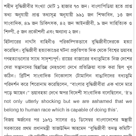
শহীদ বুদ্ধিজীবীর সংখ্যা মোট ১ হাজার ৭০ জন। বাংলাপিডিয়া হতে প্রাপ্ত
তথ্য অনুযায়ী প্রাপ্ত তথ্যসূত্র অনুযায়ী ৯৯১ জন শিক্ষাবিদ, ১৩ জন
সাংবাদিক, ৪৯ জন চিকিৎসক, ৪২ জন আইনজীবী, ৯ জন সাহিত্যিক ও
শিল্পী, ৫ জন প্রকৌশলী এবং অন্যান্য ২ জন।
হিটলারের নাৎসি বাহিনীও পরিকল্পিতভাবে বুদ্ধিজীবীদেরকে হত্যা
করেছিল। বুদ্ধিজীবী হত্যাকাণ্ডের ঘটনা প্রকৃতিগত দিক থেকে বিশ্বের ভয়াবহ
গণহত্যাগুলোর সাথে সাদৃশ্যপূর্ণ। রায়ের বাজারের বধ্যভূমিতে নিজ দেশের
সেরা সন্তানদের ছিন্নভিন্ন দেহগুলো দেখে প্রতিক্রিয়া ব্যক্ত করা ছিল খুব
কঠিন। ব্রিটিশ সাংবাদিক নিকোলাস টোমালিন বাঙালিদের বধ্যভূমি
পরিদর্শন করে শিরোনাম করেছিলেন, “বাংলার বুদ্ধিজীবীরা এক খাদে মরে
পড়ে আছেন।” ভয়াবহতা দেখে অপর বিদেশী সাংবাদিক বলেছিলেন, ‘It’s
not only utterly shocking but we are ashamed that we
belong to human race which is capable of doing this’.
বিজয় অর্জনের পর ১৯৭১ সালের ৩১ ডিসেম্বর বাংলাদেশের অস্থায়ী
সরকারের প্রথম প্রধানমন্ত্রী তাজউদ্দিন আহমেদ “বুদ্ধিজীবী তদন্ত কমিটি”