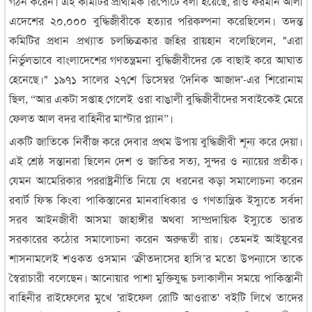
গঠন করেন। এই কমিটির প্রাথমিক রিপোর্টে বলা হয়েছে, রাও ফরমান আলী
এদেশের ২০,০০০ বুদ্ধিজীবীকে হত্যার পরিকল্পনা করেছিলেন। তদন্ত
কমিটির প্রধান প্রখ্যাত চলচ্চিত্রকার জহির রায়হান বলেছিলেন, "এরা
নির্ভুলভাবে বাংলাদেশের গণতন্ত্রমনা বুদ্ধিজীবীদের কে বাছাই করে আঘাত
হেনেছে।" ১৯৭১ সালের ২৭শে ডিসেম্বর 'দৈনিক আজাদ'-এর শিরোনাম
ছিল, “আর একটা সপ্তাহ গেলেই ওরা বাঙালী বুদ্ধিজীবীদের সবাইকেই মেরে
ফেলত আল বদর বাহিনীর মাস্টার প্ল্যান”।
একটি জাতিকে নির্বীজ করে দেবার প্রথম উপায় বুদ্ধিজীবী শূন্য করে দেয়া।
এই শ্রেষ্ঠ সন্তানরা ছিলেন দেশ ও জাতির সত্য, সুন্দর ও ন্যায়ের প্রতীক।
যেমন আমেরিকার পররাষ্ট্রনীতি নিয়ে যে ধরনের কড়া সমালোচনা করেন
রবার্ট ফিস্ক কিংবা পাকিস্তানের মানবাধিকার ও গণতান্ত্রিক ইস্যুতে সর্বদা
সরব আইনজীবী আসমা জাহাঙ্গীর অথবা সাম্প্রদায়িক ইস্যুতে ভারত
সরকারের কঠোর সমালোচনা করেন অরুন্ধতী রায়। তেমনই আইয়ুবের
শাসনামলেই শওকত ওসমান ‘ক্রীতদাসের হাসি’র মতো উপন্যাসে তাকে
স্বৈরাচারী বলেছেন। আনোয়ার পাশা মুক্তিযুদ্ধ চলাকালীন সময়ে পাকিস্তানী
বাহিনীর রাইফেলের মুখে 'রাইফেল রোটি আওরাত' বইটি লিখে তাদের