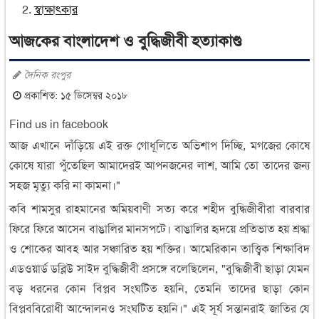
স্বাক্ষাৎকার
আজকের বাংলাদেশ ও বুদ্ধিজীবী হত্যাকাণ্ড
দৈনিক রংপুর
প্রকাশিত: ১৫ ডিসেম্বর ২০১৮
Find us in facebook
আজ এখানে দাঁড়িয়ে এই রক্ত গোধূলিতে অভিশাপ দিচ্ছি, মগজের কোষে
কোষে যারা পুঁতেছিল আমাদেরই আপনজনের লাশ, আমি তো তাদের জন্য
সহজ মৃত্যু করি না কামনা।"
কবি শামসুর রাহমানের অমিয়বাণী সত্য করে শহীদ বুদ্ধিজীবীরা বারবার
ফিরে ফিরে আসেন বাঙালির মানসপটে। বাঙালির হৃদয়ে প্রতিভাত হয় শ্রদ্ধা
ও শোকের আবহ আর সঞ্চারিত হয় শক্তির। আমেরিকান তাত্ত্বিক শিক্ষাবিদ
এডওয়ার্ড ডব্লিউ সাইদ বুদ্ধিজীবী প্রসঙ্গে বলেছিলেন, "বুদ্ধিজীবী ছাড়া যেমন
বড় ধরনের কোন বিপ্লব সংঘটিত হয়নি, তেমনি তাদের ছাড়া কোন
বিপ্লববিরোধী আন্দোলনও সংঘটিত হয়নি।" এই সূর্য সন্তানরাই জাতির যে