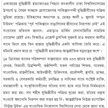
একাত্তরের বুদ্ধিজীবী হত্যাকাণ্ডের পিছনে তৎকালীন ঢাকা বিশ্ববিদ্যালয়ের
উপচার্য ড. সৈয়দ সাজ্জাদ হোসায়েনসহ পাকিস্তানপন্থী বুদ্ধিজীবীদের সক্রিয়
ভূমিকা রয়েছে। ইতিহাসের অধ্যাপক ড. মোহর আলী ৮ জুলাই ‘লন্ডন
টাইমস’ পত্রিকায় "পূর্ব পাকিস্তানে বাঙালিদের জীবনের নিরাপত্তা নেই" এই
সংবাদের প্রতিবাদ জানান। এছাড়াও মার্কিন সেনাবাহিনীর সামরিক
গোয়েন্দা হেইট এবং সিআইএ এজেন্ট ডুসপিক দুজনই রাও ফরমান আলীর
সাথে মিলে প্রায় তিন হাজার বুদ্ধিজীবীর একটা তালিকা তৈরি করে। এ
ঘটনাই প্রমাণ করে যে ‘‘বুদ্ধিজীবী হত্যাকাণ্ড আন্তর্জাতিক ষড়যন্ত্রের অংশ’।
১৪ ডিসেম্বর তাদের পরিকল্পনা বাস্তবায়নে প্রায় ২০০ জনের মত বুদ্ধিজীবী
লেখক, বিজ্ঞানী, চিত্রশিল্পী, কণ্ঠশিল্পী, সকল পর্যায়ের শিক্ষক, গবেষক,
সাংবাদিক, রাজনীতিক, আইনজীবী, চিকিৎসক, প্রকৌশলী, স্থপতি, ভাস্কর,
সরকারি ও বেসরকারি কর্মচারী, চলচ্চিত্র ও নাটকের সাথে সংশ্লিষ্ট ব্যক্তি,
সমাজসেবী ও সংস্কৃতিসেবীদের তাঁদের বাসা হতে ধরে নিয়ে নির্মমভাবে
হত্যা করা হয়। সব শহীদ বুদ্ধিজীবীর পরিচয় দূরের কথা, তাঁদের প্রকৃত
সংখ্যাই অদ্যাবধি নিরুপণ করা সম্ভব হয় নি। আন্তর্জাতিক নিউজ ম্যাগাজিন
‘নিউজ উইক’-এর সাংবাদিক নিকোলাস টমালিনের লেখা থেকে জানা যায়,