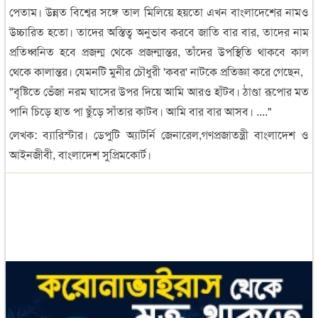
পেতাম। উন্নত বিশ্বের সঙ্গে তাল মিলিয়ে হয়তো এখন বাংলাদেশের নামও
উচ্চারিত হতো। তাদের অস্তিত্ব অনুভাব করবে জাতি বার বার, তাদের নাম
প্রতিধ্বনিত হবে প্রজন্ম থেকে প্রজন্মান্তর, তাঁদের উপস্থিতি থাকবে কাল
থেকে কালান্তর। যেমনটি মুনীর চৌধুরী 'কবর' নাটকে প্রতিজ্ঞা করে গেছেন,
"বৃষ্টিতে ভেঁজা নরম ঘাসের উপর দিয়ে আমি আরও হাঁটব। ঠাণ্ডা রূপোর মত
পানি চিড়ে হাত পা ছুঁড়ে সাঁতার কাটব। আমি বার বার আসব। ...."
লেখক: ব্যারিস্টার। ডেপুটি অ্যাটর্নি জেনারেল,গণপ্রজাতন্ত্রী বাংলাদেশ ও
আইনজীবী, বাংলাদেশ সুপ্রিমকোর্ট।