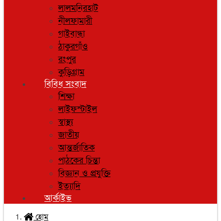
লালমনিরহাট
নীলফামারী
গাইবান্ধা
ঠাকুরগাঁও
রংপুর
কুড়িগ্রাম
বিবিধ সংবাদ
শিক্ষা
লাইফস্টাইল
স্বাস্থ্য
জাতীয়
আন্তর্জাতিক
পাঠকের চিন্তা
বিজ্ঞান ও প্রযুক্তি
ইত্যাদি
আর্কাইভ
হোম