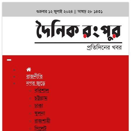
শুক্রবার ১২ জুলাই ২০২৪ ||
আষাঢ় ২৮ ১৪৩১
Toggle
navigation
রাজনীতি
নগর জুড়ে
বরিশাল
চট্টগ্রাম
ঢাকা
খুলনা
রাজশাহী
সিলেট