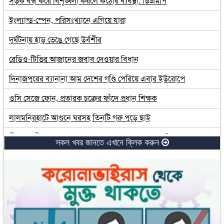
সড়ক বন্ধ করে বিশৃঙ্খলা করলে কঠোর ব্যবস্থা: ডিএমপি
ইংল্যান্ড-স্পেন, পরিসংখ্যানে এগিয়ে যারা
দুর্ঘটনায় হাড় ভেঙে গেছে উর্বশীর
রেডিও-টিভির আজানের জবাব দেওয়ার বিধান
দিনাজপুরের ব্যানানা আম দেশের গণ্ডি পেরিয়ে এবার ইউরোপে
ওসি সেজে ফোন, প্রতারক চক্রের ফাঁদে প্রধান শিক্ষক
লালমনিরহাটে আগুনে ঘরসহ তিনটি গরু পুড়ে ছাই
নীলফামারীতে আস সুন্নাহর সাড়ে ৪ হাজার গাছের চারা বিতরণ
সকল খবর জানতে এখানে ক্লিক করুন
রাণীশংকৈলে আইনশৃঙ্খলা কমিটির মাসিক সভা অনুষ্ঠিত
তাজুন্নেছা আহমেদের মৃত্যুতে প্রধানমন্ত্রীর শোক
ভুরুঙ্গামারী উপজেলা পরিষদ কর্তৃক বন্যার্তদের মাঝে বীজ বিতরণ
নীলফামারীতে জনসংখ্যা দিবস পালিত