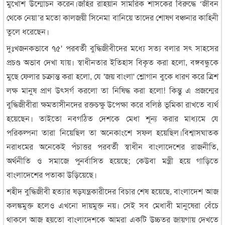
মুখোশ উন্মোচন করেন।জহির রাহয়ান সামরিক শাসকের বিরুদ্ধে ‘জীবন
থেকে নেয়া’র মতো কালজয়ী সিনেমা বানিয়ে তাদের শোষণ বঞ্চনার কাহিনী
তুলে ধরেছেন।
দুঃখজনকভাবে ৭৫' পরবর্তী বুদ্ধিজীবীদের মধ্যে সত্য বলার সৎ সাহসের
প্রচণ্ড অভাব দেখা যায়। স্বাধীনতার ইতিহাস বিকৃত করা হলো, বঙ্গবন্ধুকে
মুছে ফেলার চক্রান্ত করা হলো, যে 'জয় বাংলা' শ্লোগান বুকে ধারণ করে ত্রিশ
লক্ষ মানুষ প্রাণ উৎসর্গ করলো তা নিষিদ্ধ করা হলো! কিন্তু এ প্রজন্মের
বুদ্ধিজীবীরা ক্ষমতাসীনদের রক্তচক্ষু উপেক্ষা করে বলিষ্ঠ ভূমিকা রাখতে ব্যর্থ
হয়েছেন। তাইতো নবগঠিত দেশকে মেধা শূন্য করার মাধ্যমে যে
পরিকল্পনা তারা নিয়েছিল তা অনেকাংশে সফল হয়েছিল।বিশ্বাসঘাতক
নরাধমের অনেকেই পঁচাত্তর পরবর্তী স্বাধীন বাংলাদেশের রাজনীতি,
অর্থনীতি ও সমাজে পুনর্বাসিত হয়েছে; কেউবা মন্ত্রী হয়ে গাড়িতে
বাংলাদেশের পতাকা উড়িয়েছে।
শহীদ বুদ্ধিজীবী হত্যার ষড়যন্ত্রকারীদের বিচার শেষ হয়েছে, বাংলাদেশ আজ
কলঙ্কমুক্ত হলেও এখনো দায়মুক্ত নয়। সেই সব মেধাবী মানুষেরা বেঁচে
থাকলে আজ হয়তো বাংলাদেশকে আমরা একটি উচ্চতর জায়গায় দেখতে