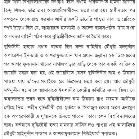
মার্চ ঢাকা বিশ্ববিদ্যালয়ের জগন্নাথ হলে প্রথমে পরিকল্পিত হামলা চালিয়ে
হিন্দু শিক্ষক, ছাত্র এবং আওয়ামীপন্থীদের হত্যা করা হয়। স্বাধীনতার পর
বঙ্গভবন থেকে রাও ফরমান আলীর একটি ডায়েরি পাওয়া যায়। ডায়েরিতে
স্পষ্ট উল্লেখ ছিল যে, জামায়াতে ইসলামী ও তাদের ছাত্রসংগঠন 'ছাত্র সংঘ'
আলবদর বাহিনী গঠন করে বুদ্ধিজীবীদের তালিকা তৈরি করে।
বুদ্ধিজীবী হত্যার প্রধান ঘাতক ছিল বদর বাহিনীর চৌধুরী মঈনুদ্দীন
অপারেশন ইন-চার্জ ও আশরাফুজ্জামান খান প্রধান জল্লাদ। ১৬ ডিসেম্বরের
পর আশরাফুজ্জামান খানের নাখালপাড়ার বাড়ি থেকে তার একটি ব্যক্তিগত
ডায়েরি উদ্ধার করা হয়, ওই ডায়েরিতে যেসব বুদ্ধিজীবীর নাম ও ঠিকানা
পাওয়া যায় তাঁদের সবাইকে ১৪ ডিসেম্বর হত্যা করা হয়। আর চৌধুরী
মঈনুদ্দীন ৭১ সালে জামায়াতে ইসলামীর কেন্দ্রীয় কমিটির সদস্য ছিল। সে
অবজারভার ভবন হতে বুদ্ধিজীবীদের নাম ঠিকানা রাও ফরমান আলীকে
পৌঁছে দিত। শহীদ বুদ্ধিজীবী মো. মুর্তজা ও সিরাজুল হকের ছেলে এনামুল
হক অপহরণকারী এ দু’জনকে চিনতে পারেন। তারা তখন বিশ্ববিদ্যালয়ের
ছাত্র। বর্তমানে বুদ্ধিজীবী হত্যা মামলার ফাঁসির দণ্ড পাওয়া এই আসামিদ্বয়
চৌধুরী মাইনুদ্দীন লন্ডনে ও আশরাফুজ্জামান নিউইয়র্কে পলাতক।