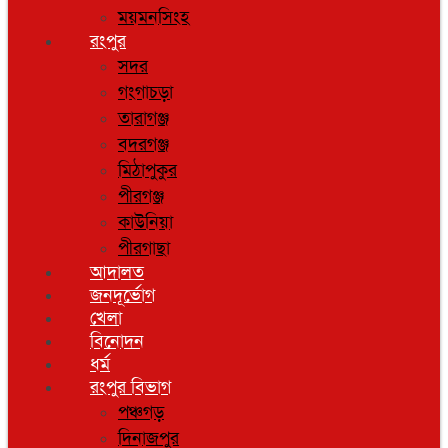
ময়মনসিংহ
রংপুর
সদর
গংগাচড়া
তারাগঞ্জ
বদরগঞ্জ
মিঠাপুকুর
পীরগঞ্জ
কাউনিয়া
পীরগাছা
আদালত
জনদূর্ভোগ
খেলা
বিনোদন
ধর্ম
রংপুর বিভাগ
পঞ্চগড়
দিনাজপুর