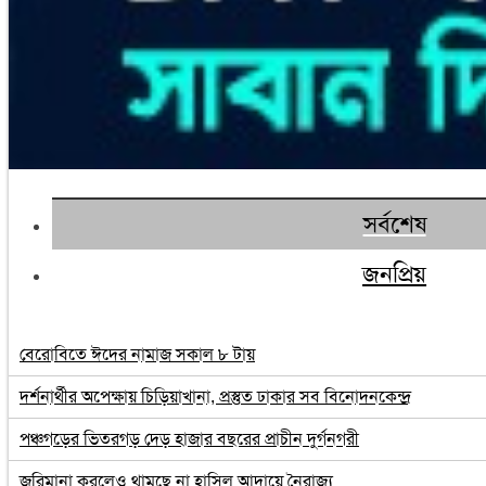
সর্বশেষ
জনপ্রিয়
বেরোবিতে ঈদের নামাজ সকাল ৮ টায়
দর্শনার্থীর অপেক্ষায় চিড়িয়াখানা, প্রস্তুত ঢাকার সব বিনোদনকেন্দ্র
পঞ্চগড়ের ভিতরগড় দেড় হাজার বছরের প্রাচীন দুর্গনগরী
জরিমানা করলেও থামছে না হাসিল আদায়ে নৈরাজ্য