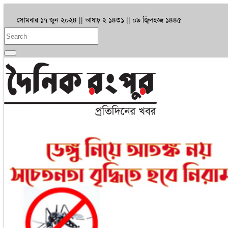
সোমবার ১৭ জুন ২০২৪ ||
আষাঢ় ২ ১৪৩১
|| ০৯ জ্বিলহজ্জ ১৪৪৫