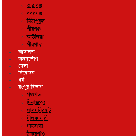
তারাগঞ্জ
বদরগঞ্জ
মিঠাপুকুর
পীরগঞ্জ
কাউনিয়া
পীরগাছা
আদালত
জনদূর্ভোগ
খেলা
বিনোদন
ধর্ম
রংপুর বিভাগ
পঞ্চগড়
দিনাজপুর
লালমনিরহাট
নীলফামারী
গাইবান্ধা
ঠাকুরগাঁও