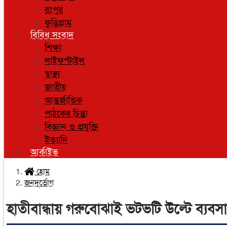
রংপুর
কুড়িগ্রাম
বিবিধ সংবাদ
শিক্ষা
লাইফস্টাইল
স্বাস্থ্য
জাতীয়
আন্তর্জাতিক
পাঠকের চিন্তা
বিজ্ঞান ও প্রযুক্তি
ইত্যাদি
আর্কাইভ
হোম
জনদূর্ভোগ
হাতীবান্ধায় গরুবোঝাই ভটভটি উল্টে ব্যবসা