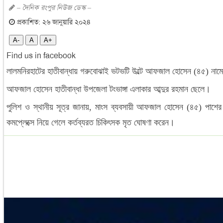
– দৈনিক রংপুর নিউজ ডেস্ক –
প্রকাশিত: ২৬ জানুয়ারি ২০২৪
A-
A
A+
Find us in facebook
লালমনিরহাটের হাতীবান্ধায় গরুবোঝাই ভটভটি উল্টে আফজাল হোসেন (৪৫) নামে এ
আফজাল হোসেন হাতীবান্ধা উপজেলা টংভাঙ্গা এলাকার আব্দুর রহমান ছেলে।
পুলিশ ও স্থানীয় সূত্র জানায়, মাংস ব্যবসায়ী আফজাল হোসেন (৪৫) পাশের চ
কমপ্লেক্সে নিয়ে গেলে কর্তব্যরত চিকিৎসক মৃত ঘোষণা করেন।