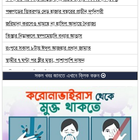
পঞ্চগড়ের ভিতরগড় দেড় হাজার বছরের প্রাচীন দুর্গনগরী
জরিমানা করলেও থামছে না হাসিল আদায়ে নৈরাজ্য
তিস্তার নিম্নাঞ্চলে স্বল্পমেয়াদি বন্যার আভাস
রংপুরে সকাল ৮টায় ঈদুল আজহার প্রধান জামাত
স্বামীর ৭ ঘণ্টা পর স্ত্রীর মৃত্যু, পাশাপাশি দাফন
নদীর পেটে কোটি কোটি টাকা, তবুও মেলেনি সুফল
সকল খবর জানতে এখানে ক্লিক করুন
ঈদে কুড়িগ্রামে বন্যার শঙ্কা!
ভেজাল-নিষিদ্ধ ওষুধের বিষয়ে জিরো টলারেন্স: স্বাস্থ্যমন্ত্রী
মিয়ানমারের অভ্যন্তরীণ সমস্যার প্রভাব সেন্টমার্টিনে
হজে কতজন মানুষ অংশ নিয়েছেন জানাল সৌদি আরব
সরকার অবাধ তথ্য প্রবাহে বিশ্বাসী: শিক্ষা প্রতিমন্ত্রী