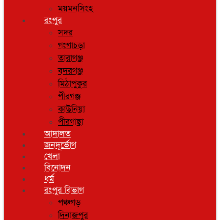
ময়মনসিংহ
রংপুর
সদর
গংগাচড়া
তারাগঞ্জ
বদরগঞ্জ
মিঠাপুকুর
পীরগঞ্জ
কাউনিয়া
পীরগাছা
আদালত
জনদূর্ভোগ
খেলা
বিনোদন
ধর্ম
রংপুর বিভাগ
পঞ্চগড়
দিনাজপুর