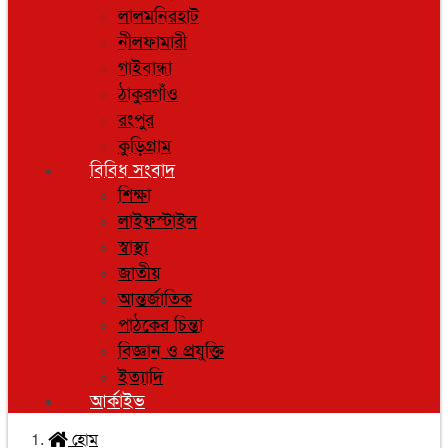
লালমনিরহাট
নীলফামারী
গাইবান্ধা
ঠাকুরগাঁও
রংপুর
কুড়িগ্রাম
বিবিধ সংবাদ
শিক্ষা
লাইফস্টাইল
স্বাস্থ্য
জাতীয়
আন্তর্জাতিক
পাঠকের চিন্তা
বিজ্ঞান ও প্রযুক্তি
ইত্যাদি
আর্কাইভ
হোম