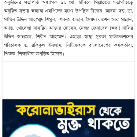
অনুষ্ঠানের সভাপতি অধ্যাপক ডা. মো. হাবিবে মিল্লাতের সভাপতিত্বে
অনুষ্ঠিত সভায় অন্যান্য এমপিদের মধ্যে উপস্থিত ছিলেন- আরমা দত্ত, ডা.
সামিল উদ্দিন আহম্মেদ শিমুল, শবনম জাহান, সৈয়দা রওশন আরা মান্নান,
অ্যাড. খোদেজা নাসরিন আক্তার হোসেন, মেজর জেনারেল (অব.) নাসির
উদ্দিন আহমেদ, শিরীন আহমেদ। এছাড়া স্বাস্থ্য সুরক্ষা ফাউন্ডেশনের
পরিচালক ড. রফিকুল ইসলাম, সিটিএফকে বাংলাদেশের কর্মকর্তারা,
শিক্ষক, শিক্ষার্থীরা উপস্থিত ছিলেন।