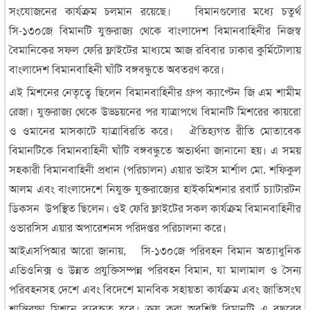
সংযোজনের কার্যক্রম চলমান রয়েছে। বিমানগুলোর মধ্যে চতুর্থ
সি-১৩০জে বিমানটি যুক্তরাজ্য থেকে বাংলাদেশ বিমানবাহিনীর নিজস্ব
বৈমানিকের সফল ফেরি ফ্লাইটের মাধ্যমে আজ রবিবার ঢাকার কুর্মিটোলায়
বাংলাদেশ বিমানবাহিনী ঘাঁটি বঙ্গবন্ধুতে অবতরণ করে।
এই মিশনের নেতৃত্বে ছিলেন বিমানবাহিনীর গ্রুপ ক্যাপ্টেন জি এম শামীম
রেজা। যুক্তরাজ্য থেকে উড্ডয়নের পর যাত্রাপথে বিমানটি মিশরের কায়রো
ও ওমানের মাসকাটে যাত্রাবিরতি করে। ঐতিহ্যগত রীতি মোতাবেক
বিমানটিকে বিমানবাহিনী ঘাঁটি বঙ্গবন্ধুতে অভ্যর্থনা জানানো হয়। এ সময়
সহকারী বিমানবাহিনী প্রধান (পরিচালন) এয়ার ভাইস মার্শাল মো. শফিকুল
আলম এবং বাংলাদেশে নিযুক্ত যুক্তরাজ্যের হাইকমিশনার রবার্ট চ্যাটারটন
ডিকসন উপস্থিত ছিলেন। ওই ফেরি ফ্লাইটের সকল কার্যক্রম বিমানবাহিনীর
ওভারসিস এয়ার অপারেশনস পরিদপ্তর পরিচালনা করে।
আইএসপিআর আরো জানায়, সি-১৩০জে পরিবহন বিমান অত্যাধুনিক
এভিওনিক্স ও উন্নত প্রযুক্তিসম্পন্ন পরিবহন বিমান, যা মালামাল ও সৈন্য
পরিবহনসহ দেশে এবং বিদেশে মানবিক সহায়তা কার্যক্রম এবং জাতিসংঘ
শান্তিরক্ষা মিশনে ব্যবহৃত হবে। ক্রয় করা অবশিষ্ট বিমানটি এ বছরের