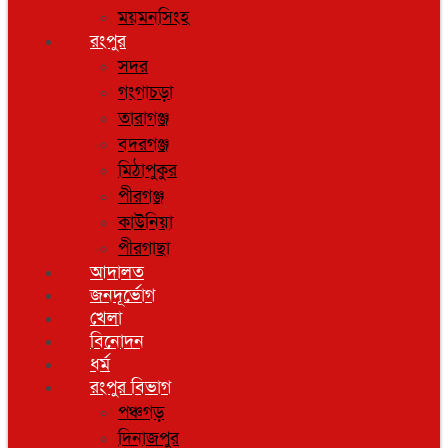
ময়মনসিংহ
রংপুর
সদর
গংগাচড়া
তারাগঞ্জ
বদরগঞ্জ
মিঠাপুকুর
পীরগঞ্জ
কাউনিয়া
পীরগাছা
আদালত
জনদূর্ভোগ
খেলা
বিনোদন
ধর্ম
রংপুর বিভাগ
পঞ্চগড়
দিনাজপুর