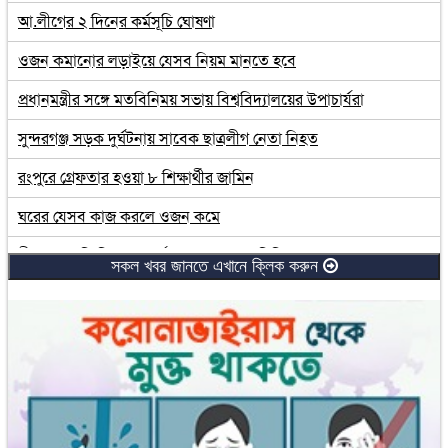
আ.লীগের ২ দিনের কর্মসূচি ঘোষণা
ওজন কমানোর লড়াইয়ে যেসব নিয়ম মানতে হবে
প্রধানমন্ত্রীর সঙ্গে মতবিনিময় সভায় বিশ্ববিদ্যালয়ের উপাচার্যরা
সুন্দরগঞ্জ সড়ক দুর্ঘটনায় সাবেক ছাত্রলীগ নেতা নিহত
রংপুরে গ্রেফতার হওয়া ৮ শিক্ষার্থীর জামিন
ঘরের যেসব কাজ করলে ওজন কমে
বীরগঞ্জে জমি নিয়ে সংঘর্ষে একজনের হাত বিচ্ছিন্ন
সকল খবর জানতে এখানে ক্লিক করুন
লরির ধাক্কায় প্রাণ গেল মোটরসাইকেল আরোহী দুই ভাইয়ের
নানার বাড়িতে এসে প্রাণ গেল হাসিবার
জ্বর-সর্দির পর মুখের রুচি ফেরাবে যেসব খাবার
রোববার খুলছে না প্রাথমিক বিদ্যালয়