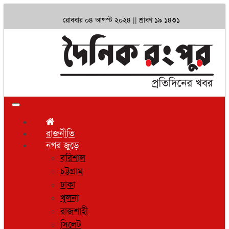
রোববার ০৪ আগস্ট ২০২৪ ||
শ্রাবণ ১৯ ১৪৩১
Toggle
navigation
রাজনীতি
নগর জুড়ে
বরিশাল
চট্টগ্রাম
ঢাকা
খুলনা
রাজশাহী
সিলেট