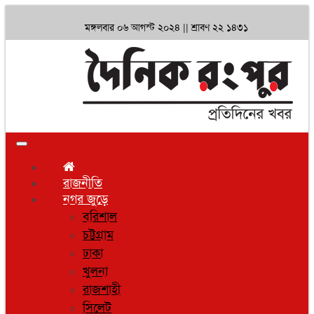
মঙ্গলবার ০৬ আগস্ট ২০২৪ ||
শ্রাবণ ২২ ১৪৩১
Toggle
navigation
রাজনীতি
নগর জুড়ে
বরিশাল
চট্টগ্রাম
ঢাকা
খুলনা
রাজশাহী
সিলেট