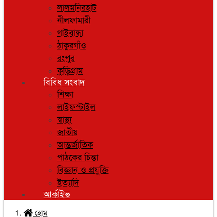
লালমনিরহাট
নীলফামারী
গাইবান্ধা
ঠাকুরগাঁও
রংপুর
কুড়িগ্রাম
বিবিধ সংবাদ
শিক্ষা
লাইফস্টাইল
স্বাস্থ্য
জাতীয়
আন্তর্জাতিক
পাঠকের চিন্তা
বিজ্ঞান ও প্রযুক্তি
ইত্যাদি
আর্কাইভ
হোম