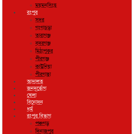
ময়মনসিংহ
রংপুর
সদর
গংগাচড়া
তারাগঞ্জ
বদরগঞ্জ
মিঠাপুকুর
পীরগঞ্জ
কাউনিয়া
পীরগাছা
আদালত
জনদূর্ভোগ
খেলা
বিনোদন
ধর্ম
রংপুর বিভাগ
পঞ্চগড়
দিনাজপুর