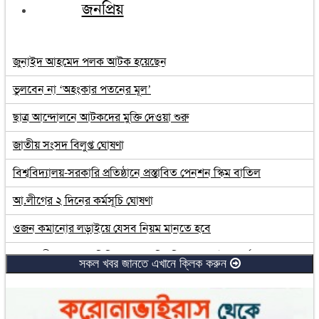
জনপ্রিয়
জুনাইদ আহমেদ পলক আটক হয়েছেন
ভুলবেন না ‘অহংকার পতনের মূল’
ছাত্র আন্দোলনে আটকদের মুক্তি দেওয়া শুরু
জাতীয় সংসদ বিলুপ্ত ঘোষণা
বিশ্ববিদ্যালয়-সরকারি প্রতিষ্ঠানে প্রস্তাবিত পেনশন স্কিম বাতিল
আ.লীগের ২ দিনের কর্মসূচি ঘোষণা
ওজন কমানোর লড়াইয়ে যেসব নিয়ম মানতে হবে
প্রধানমন্ত্রীর সঙ্গে মতবিনিময় সভায় বিশ্ববিদ্যালয়ের উপাচার্যরা
সকল খবর জানতে এখানে ক্লিক করুন
সুন্দরগঞ্জ সড়ক দুর্ঘটনায় সাবেক ছাত্রলীগ নেতা নিহত
রংপুরে গ্রেফতার হওয়া ৮ শিক্ষার্থীর জামিন