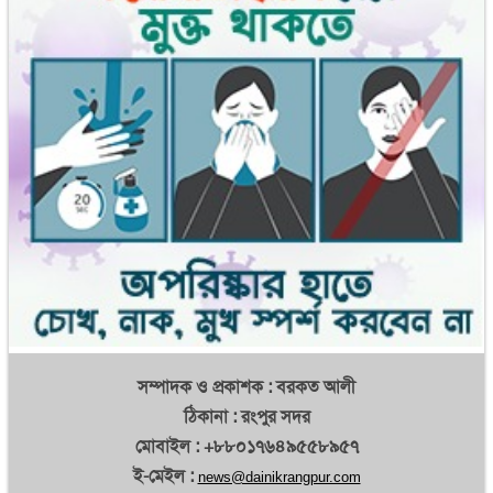
ঘরের যেসব কাজ করলে ওজন কমে
বীরগঞ্জে জমি নিয়ে সংঘর্ষে একজনের হাত বিচ্ছিন্ন
লরির ধাক্কায় প্রাণ গেল মোটরসাইকেল আরোহী দুই ভাইয়ের
নানার বাড়িতে এসে প্রাণ গেল হাসিবার
জ্বর-সর্দির পর মুখের রুচি ফেরাবে যেসব খাবার
রোববার খুলছে না প্রাথমিক বিদ্যালয়
দিনাজপুরে ৫ এইচএসসি পরীক্ষার্থীর জামিন
আবু সাঈদ নিহতের ঘটনায় ২ পুলিশ সদস্য সাময়িক বরখাস্ত
আন্দোলনকারীরা চাইলে এখনই বসতে রাজি: প্রধানমন্ত্রী
সম্পাদক ও প্রকাশক : বরকত আলী
ঠিকানা : রংপুর সদর
ভারত বিএসএফের প্রধান ও উপ-প্রধানকে অপসারণ করলো
মোবাইল : +৮৮০১৭৬৪৯৫৫৮৯৫৭
হানিয়ার হত্যা নিয়ে যা বললেন বাইডেন
ই-মেইল :
news@dainikrangpur.com