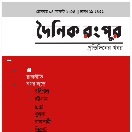
রোববার ০৪ আগস্ট ২০২৪ ||
শ্রাবণ ১৯ ১৪৩১
Toggle
navigation
রাজনীতি
নগর জুড়ে
বরিশাল
চট্টগ্রাম
ঢাকা
খুলনা
রাজশাহী
সিলেট