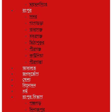
ময়মনসিংহ
রংপুর
সদর
গংগাচড়া
তারাগঞ্জ
বদরগঞ্জ
মিঠাপুকুর
পীরগঞ্জ
কাউনিয়া
পীরগাছা
আদালত
জনদূর্ভোগ
খেলা
বিনোদন
ধর্ম
রংপুর বিভাগ
পঞ্চগড়
দিনাজপুর