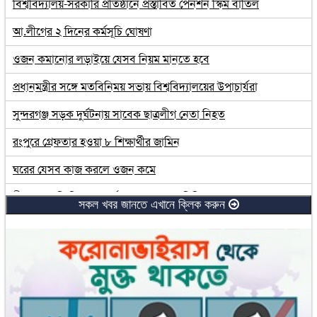
বিশ্ববিদ্যালয়-সরকারি প্রতিষ্ঠানে প্রস্তাবিত পেনশন স্কিম বাতিল
আ.লীগের ২ দিনের কর্মসূচি ঘোষণা
ওজন কমানোর লড়াইয়ে যেসব নিয়ম মানতে হবে
প্রধানমন্ত্রীর সঙ্গে মতবিনিময় সভায় বিশ্ববিদ্যালয়ের উপাচার্যরা
সুন্দরগঞ্জ সড়ক দুর্ঘটনায় সাবেক ছাত্রলীগ নেতা নিহত
রংপুরে গ্রেফতার হওয়া ৮ শিক্ষার্থীর জামিন
ঘরের যেসব কাজ করলে ওজন কমে
বীরগঞ্জে জমি নিয়ে সংঘর্ষে একজনের হাত বিচ্ছিন্ন
সকল খবর জানতে এখানে ক্লিক করুন
লরির ধাক্কায় প্রাণ গেল মোটরসাইকেল আরোহী দুই ভাইয়ের
নানার বাড়িতে এসে প্রাণ গেল হাসিবার
জ্বর-সর্দির পর মুখের রুচি ফেরাবে যেসব খাবার
রোববার খুলছে না প্রাথমিক বিদ্যালয়