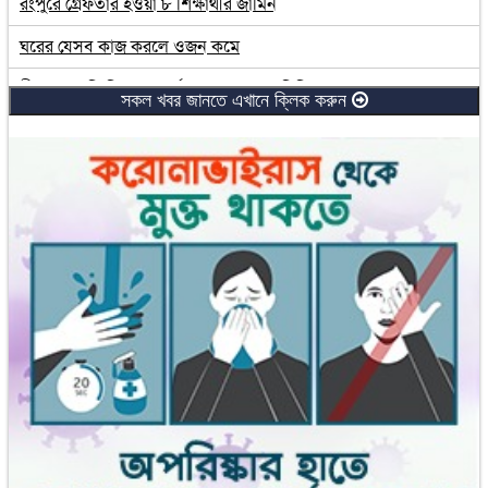
রংপুরে গ্রেফতার হওয়া ৮ শিক্ষার্থীর জামিন
ঘরের যেসব কাজ করলে ওজন কমে
বীরগঞ্জে জমি নিয়ে সংঘর্ষে একজনের হাত বিচ্ছিন্ন
সকল খবর জানতে এখানে ক্লিক করুন
লরির ধাক্কায় প্রাণ গেল মোটরসাইকেল আরোহী দুই ভাইয়ের
নানার বাড়িতে এসে প্রাণ গেল হাসিবার
জ্বর-সর্দির পর মুখের রুচি ফেরাবে যেসব খাবার
রোববার খুলছে না প্রাথমিক বিদ্যালয়
দিনাজপুরে ৫ এইচএসসি পরীক্ষার্থীর জামিন
আবু সাঈদ নিহতের ঘটনায় ২ পুলিশ সদস্য সাময়িক বরখাস্ত
আন্দোলনকারীরা চাইলে এখনই বসতে রাজি: প্রধানমন্ত্রী
ভারত বিএসএফের প্রধান ও উপ-প্রধানকে অপসারণ করলো
হানিয়ার হত্যা নিয়ে যা বললেন বাইডেন