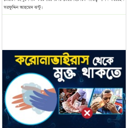
সরফুদ্দিন আহমেদ ঝন্টু।