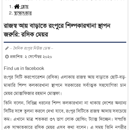
হোম
স্বাক্ষাৎকার
রাজস্ব আয় বাড়াতে রংপুরে শিল্পকারখানা স্থাপন
জরুরি: রসিক মেয়র
– দৈনিক রংপুর নিউজ ডেস্ক –
প্রকাশিত: ২ সেপ্টেম্বর ২০২০
Find us in facebook
রংপুর সিটি করপোরেশন (রসিক) এলাকায় রাজস্ব আয় বাড়াতে ছোট-বড়-
মাঝারি শিল্প কলকারখানা স্থাপনে সরকারের সর্বাত্মক সহযোগিতা চান
মেয়র মোস্তাফিজার রহমান মোস্তফা।
তিনি বলেন, বিভিন্ন ধরনের শিল্প কলকারখানা না থাকায় দেশের অন্যান্য
সিটির সঙ্গে তুলনা করলে দেখা যাবে, রংপুর সিটিতে রাজস্ব আদায় সবচেয়ে
কম। এখানে মাত্র শতকরা ৩৭ ভাগ লোক হোল্ডিং ট্যাক্স দিচ্ছেন। সম্প্রতি
এক সাক্ষাতকারে রসিক মেয়র এসব কথা বলেন। এ সময় তিনি নগরীর