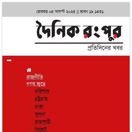
রোববার ০৪ আগস্ট ২০২৪ ||
শ্রাবণ ১৯ ১৪৩১
Toggle
navigation
রাজনীতি
নগর জুড়ে
বরিশাল
চট্টগ্রাম
ঢাকা
খুলনা
রাজশাহী
সিলেট