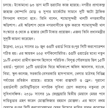
চলছে। ইতোমধ্যে ৬০ ভাগ মাটি ভরাটের কাজ হয়েছে। নগরীর প্রাণকেন্দ্র
জাহাজ কোম্পানি মোড় ও সুপার মার্কেটের সামনে দুটি অটো ট্রাফিক
সিগন্যাল বসানো হবে। তিনি বলেন, শ্যামাসুন্দরী খালটি নগরবাসীর
অভিশাপ। এই অভিশাপ থেকে নগরবাসীকে মুক্ত করতে শ্যামাসুন্দরী খাল
সংস্কারে ৩ থেকে ৪ হাজার কোটি টাকার প্রয়োজন। এজন্য তিনি প্রধানমন্ত্রীর
সুদৃষ্টি কামনা করেছেন।
উল্লেখ্য, ২০১২ সালের ২৮ জুন ৩৩টি ওয়ার্ড নিয়ে রংপুর সিটি করপোরেশন
গঠিত হয়। এর আয়তন ২০৫ বর্গকিলোমিটার। ৩৩টি ওয়ার্ডের মধ্যে নতুন
১৮টি এখনো গ্রামীণ জনপদ হিসেবে পরিচিত। বিলুপ্ত পৌরসভায় ছিল ১৫টি
ওয়ার্ড। পুরানো ১৫টি ওয়ার্ডকে ঘিরে অধিকাংশ অফিস আদালত, ব্যাংক,
বিমা, স্কুল-কলেজ, সরকারি-বেসরকারি হাসপাতাল, খেলার মাঠসহ বিভিন্ন
পর্যায়ের প্রতিষ্ঠান রয়েছে। রয়েছে পাকা রাস্তাঘাট ও ড্রেন। পুরানো
ওয়ার্ডবাসী মোটামুটিভাবে নাগরিক সুবিধা ভোগ করলেও নতুনরা সে
সুবিধাবঞ্চিত। ২০১৮ সালের ১৯ ফেব্রম্নয়ারি দ্বিতীয় মেয়াদে মেয়র পদে
দায়িত্বভার গ্রহণ করেন মোস্তাফিজার রহমান মোস্তফা। এর আগে প্রথম
মেয়াদে রংপুর সিটি করপোরেশনের মেয়র হিসেবে দায়িত্ব পালন করেছেন