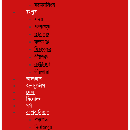
ময়মনসিংহ
রংপুর
সদর
গংগাচড়া
তারাগঞ্জ
বদরগঞ্জ
মিঠাপুকুর
পীরগঞ্জ
কাউনিয়া
পীরগাছা
আদালত
জনদূর্ভোগ
খেলা
বিনোদন
ধর্ম
রংপুর বিভাগ
পঞ্চগড়
দিনাজপুর