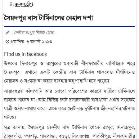
জনদূর্ভোগ
সৈয়দপুর বাস টার্মিনালের বেহাল দশা
– দৈনিক রংপুর নিউজ ডেস্ক –
প্রকাশিত: ৬ আগস্ট ২০২৩
Find us in facebook
উত্তরের দিনাজপুর ও রংপুরের মধ্যবর্তী নীলফামারীর বানিজ্যিক শহর
সৈয়দপুর। এখানে একটি কেন্দ্রীয় বাস টার্মিনাল থাকলেও দীর্ঘদিনেও
মেরামত ও সংস্কার না করায় ব্যবহার অনুপযোগি হয়ে পড়েছে।
সারাবছরই কাঁদাপানি আর নোংরা পরিবেশের কারণে যাত্রীরা টার্মিনালে
নামতে পারেন না। তাই বিভিন্ন রুটে চলাচলকারী বাসগুলো প্রধান সড়কেই
যাত্রী ওঠায়-নামায় করে। এতে করে ছোট-বড় দুর্ঘটনায় জীবনহানির ঘটনাও
ঘটছে।
সূত্র জানায়, সৈয়দপুর কেন্দ্রীয় বাস টার্মিনাল থেকে রংপুর, দিনাজপুর,
ঠাকুরগাঁও, পঞ্চগড়, গাইবান্ধা, বগুড়া, সিরাজগঞ্জ, পার্বতীপুর, নীলফামারীর