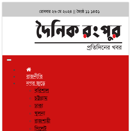
রোববার ২৬ মে ২০২৪ ||
জ্যৈষ্ঠ ১১ ১৪৩১
Toggle
navigation
রাজনীতি
নগর জুড়ে
বরিশাল
চট্টগ্রাম
ঢাকা
খুলনা
রাজশাহী
সিলেট