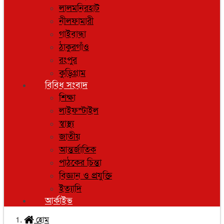
লালমনিরহাট
নীলফামারী
গাইবান্ধা
ঠাকুরগাঁও
রংপুর
কুড়িগ্রাম
বিবিধ সংবাদ
শিক্ষা
লাইফস্টাইল
স্বাস্থ্য
জাতীয়
আন্তর্জাতিক
পাঠকের চিন্তা
বিজ্ঞান ও প্রযুক্তি
ইত্যাদি
আর্কাইভ
হোম