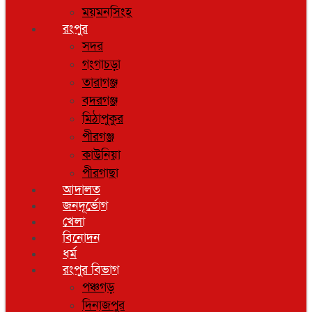
ময়মনসিংহ
রংপুর
সদর
গংগাচড়া
তারাগঞ্জ
বদরগঞ্জ
মিঠাপুকুর
পীরগঞ্জ
কাউনিয়া
পীরগাছা
আদালত
জনদূর্ভোগ
খেলা
বিনোদন
ধর্ম
রংপুর বিভাগ
পঞ্চগড়
দিনাজপুর