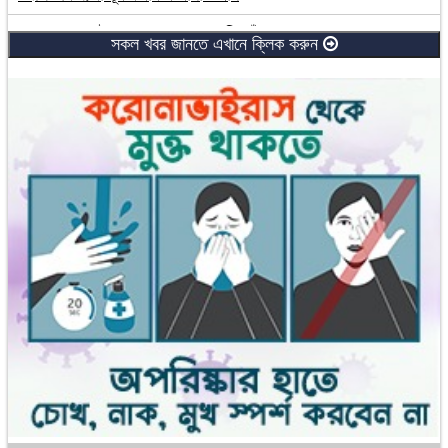
ব্রহ্মপুত্র নদে নৌকা থেকে পড়ে যুবক নিখোঁজ
সকল খবর জানতে এখানে ক্লিক করুন
পঞ্চগড়ে ফেন্সিডিলসহ মাদক কারবারি আটক
রংপুরে পৃথক ঘটনায় দুই কৃষকের মৃত্যু
কুড়িগ্রামে মাদক কারবারি গ্রেফতার
নির্বাচনি আচরণবিধি লঙ্ঘন করলে কঠোর ব্যবস্থা: ইসি রাশেদা
গোবিন্দগঞ্জে বালতির পানিতে পড়ে শিশুর মৃত্যু
কুড়িগ্রামে বিজিবি-বিএসএফ’র সেক্টর কমান্ডার পর্যায়ে পতাকা বৈঠক
ভারী বৃষ্টিপাতের পূর্বাভাস, কৃষকদের জন্য ৮ পরামর্শ
ইটভাটায় স্বর্ণের সন্ধান, কোদাল-খুন্তি হাতে সহস্রাধিক মানুষ
ঠাকুরগাঁওয়ে বিদ্যুৎস্পৃষ্টে প্রাণ গেল দুই ভাইয়ের
দেবীগঞ্জে নির্বাচনী সহিংসতার মামলায় গ্রেফতার ৫