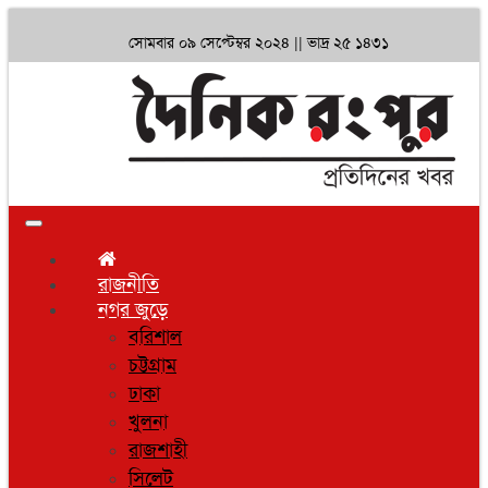
সোমবার ০৯ সেপ্টেম্বর ২০২৪ ||
ভাদ্র ২৫ ১৪৩১
Toggle
navigation
রাজনীতি
নগর জুড়ে
বরিশাল
চট্টগ্রাম
ঢাকা
খুলনা
রাজশাহী
সিলেট