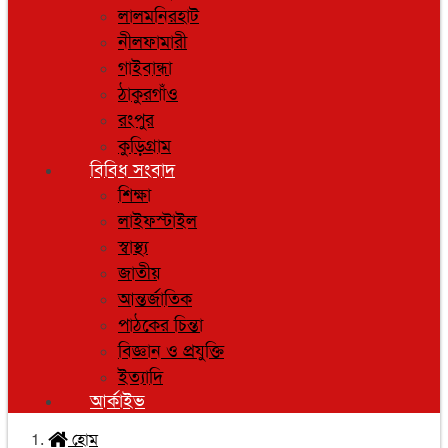
লালমনিরহাট
নীলফামারী
গাইবান্ধা
ঠাকুরগাঁও
রংপুর
কুড়িগ্রাম
বিবিধ সংবাদ
শিক্ষা
লাইফস্টাইল
স্বাস্থ্য
জাতীয়
আন্তর্জাতিক
পাঠকের চিন্তা
বিজ্ঞান ও প্রযুক্তি
ইত্যাদি
আর্কাইভ
হোম