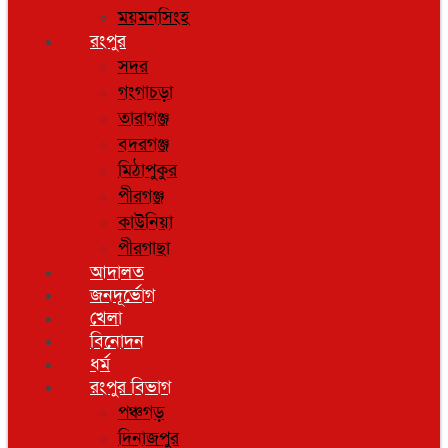
ময়মনসিংহ
রংপুর
সদর
গংগাচড়া
তারাগঞ্জ
বদরগঞ্জ
মিঠাপুকুর
পীরগঞ্জ
কাউনিয়া
পীরগাছা
আদালত
জনদূর্ভোগ
খেলা
বিনোদন
ধর্ম
রংপুর বিভাগ
পঞ্চগড়
দিনাজপুর