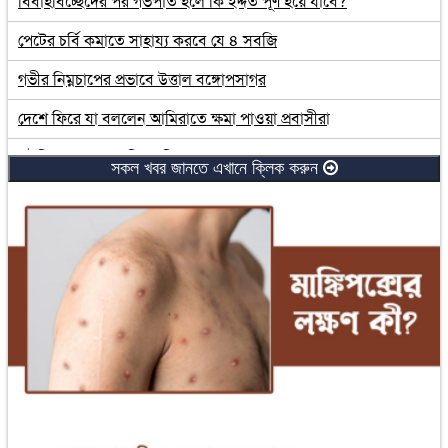
বিবাহবিচ্ছেদের পর গর্ভপাত হলে কি ইদ্দত পূর্ণ হয়ে যাবে?
পেটের চর্বি কমাতে সাহায্য করবে যে ৪ সবজি
গভীর নিম্নচাপের প্রভাবে উত্তাল বঙ্গোপসাগর
দেশে ফিরে যা বললেন আমিরাতে ক্ষমা পাওয়া প্রবাসীরা
সৌদিতে সপ্তাহে ৩ দিন ছুটির যুগ শুরু
সকল খবর জানতে এখানে ক্লিক করুন
লাইফ সাপোর্টে চিত্রশিল্পী মুস্তাফা মনোয়ার
নারীদের ওপর সহিংসতার ঘটনায় মহিলা পরিষদের উদ্বেগ
এখন পর্যন্ত ১৮ হাজার আহতের তথ্য পেয়েছি : প্রেস সেক্রেটারি
এক হাজার ২০৯ কোটি টাকার ঋণখেলাপি পলাতক রিপন
ভারতের সঙ্গে সম্পর্ক হবে ন্যায্যতা এবং সমতার ভিত্তিতে: ড. ইউনূস
সারাদেশের ১৬৮ বিচারককে একযোগে বদলি
নতুন ২ ডেপুটি গভর্নর পেল বাংলাদেশ ব্যাংক