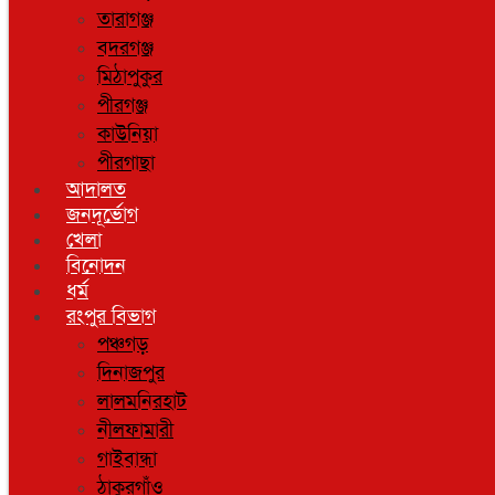
তারাগঞ্জ
বদরগঞ্জ
মিঠাপুকুর
পীরগঞ্জ
কাউনিয়া
পীরগাছা
আদালত
জনদূর্ভোগ
খেলা
বিনোদন
ধর্ম
রংপুর বিভাগ
পঞ্চগড়
দিনাজপুর
লালমনিরহাট
নীলফামারী
গাইবান্ধা
ঠাকুরগাঁও