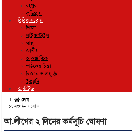
রংপুর
কুড়িগ্রাম
বিবিধ সংবাদ
শিক্ষা
লাইফস্টাইল
স্বাস্থ্য
জাতীয়
আন্তর্জাতিক
পাঠকের চিন্তা
বিজ্ঞান ও প্রযুক্তি
ইত্যাদি
আর্কাইভ
হোম
সংগঠন সংবাদ
আ.লীগের ২ দিনের কর্মসূচি ঘোষণা