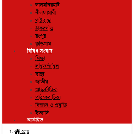
লালমনিরহাট
নীলফামারী
গাইবান্ধা
ঠাকুরগাঁও
রংপুর
কুড়িগ্রাম
বিবিধ সংবাদ
শিক্ষা
লাইফস্টাইল
স্বাস্থ্য
জাতীয়
আন্তর্জাতিক
পাঠকের চিন্তা
বিজ্ঞান ও প্রযুক্তি
ইত্যাদি
আর্কাইভ
হোম