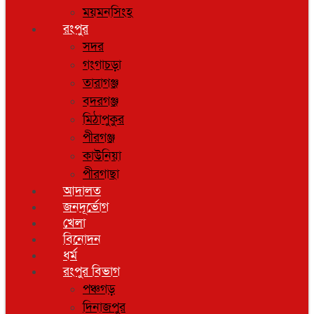
ময়মনসিংহ
রংপুর
সদর
গংগাচড়া
তারাগঞ্জ
বদরগঞ্জ
মিঠাপুকুর
পীরগঞ্জ
কাউনিয়া
পীরগাছা
আদালত
জনদূর্ভোগ
খেলা
বিনোদন
ধর্ম
রংপুর বিভাগ
পঞ্চগড়
দিনাজপুর