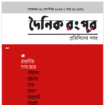
সোমবার ০৯ সেপ্টেম্বর ২০২৪ ||
ভাদ্র ২৫ ১৪৩১
Toggle
navigation
রাজনীতি
নগর জুড়ে
বরিশাল
চট্টগ্রাম
ঢাকা
খুলনা
রাজশাহী
সিলেট