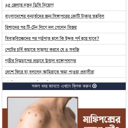
২৫ জেলায় নতুন ডিসি নিয়োগ
বাংলাদেশের বন্যার্তদের জন্য সিঙ্গাপুরের কোটি টাকার তহবিল
রিশাদের পর টি-টেন লিগে দল পেলেন বিজয়
বিবাহবিচ্ছেদের পর গর্ভপাত হলে কি ইদ্দত পূর্ণ হয়ে যাবে?
পেটের চর্বি কমাতে সাহায্য করবে যে ৪ সবজি
গভীর নিম্নচাপের প্রভাবে উত্তাল বঙ্গোপসাগর
দেশে ফিরে যা বললেন আমিরাতে ক্ষমা পাওয়া প্রবাসীরা
সৌদিতে সপ্তাহে ৩ দিন ছুটির যুগ শুরু
সকল খবর জানতে এখানে ক্লিক করুন
লাইফ সাপোর্টে চিত্রশিল্পী মুস্তাফা মনোয়ার
নারীদের ওপর সহিংসতার ঘটনায় মহিলা পরিষদের উদ্বেগ
এখন পর্যন্ত ১৮ হাজার আহতের তথ্য পেয়েছি : প্রেস সেক্রেটারি
এক হাজার ২০৯ কোটি টাকার ঋণখেলাপি পলাতক রিপন