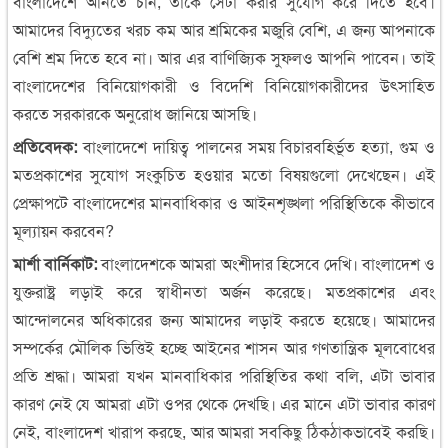
বাংলাদেশে আনতে চান, তাঁকে সেটা করার সুযোগ করে দিতে হবে।
আমাদের বিদ্যুতের খরচ কম আর শ্রমিকের মজুরি বেশি, এ জন্য আপনাকে
বেশি শ্রম দিতে হবে না। আর এর বাণিজ্যিক সুফলও আপনি পাবেন। তাই
বাংলাদেশের বিনিয়োগকারী ও বিদেশি বিনিয়োগকারীদের উৎসাহিত
করতে সরকারকে অনুরোধ জানিয়ে আসছি।
প্রতিবেদক:
বাংলাদেশে দায়িত্ব পালনের সময় বিচারবহির্ভূত হত্যা, গুম ও
মতপ্রকাশের সুযোগ সংকুচিত হওয়ার মতো বিষয়গুলো দেখেছেন। এই
প্রেক্ষাপটে বাংলাদেশের মানবাধিকার ও আইনশৃঙ্খলা পরিস্থিতিকে কীভাবে
মূল্যায়ন করবেন?
মার্শা বার্নিকাট:
বাংলাদেশকে আমরা অংশীদার হিসেবে দেখি। বাংলাদেশ ও
যুক্তরাষ্ট্র লড়াই করে স্বাধীনতা অর্জন করেছে। মতপ্রকাশের এবং
আন্দোলনের অধিকারের জন্য আমাদের লড়াই করতে হয়েছে। আমাদের
সম্পর্কের মৌলিক ভিত্তিই হচ্ছে আইনের শাসন আর গণতান্ত্রিক মূলবোধের
প্রতি শ্রদ্ধা। আমরা যখন মানবাধিকার পরিস্থিতির কথা বলি, এটা ভাবার
কারণ নেই যে আমরা এটা ওপর থেকে দেখছি। এর মানে এটা ভাবার কারণ
নেই, বাংলাদেশ খারাপ করছে, আর আমরা সবকিছু ঠিকঠাকভাবেই করছি।