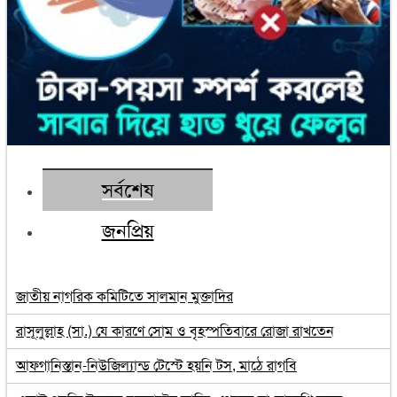
সর্বশেষ
জনপ্রিয়
জাতীয় নাগরিক কমিটিতে সালমান মুক্তাদির
রাসূলুল্লাহ (সা.) যে কারণে সোম ও বৃহস্পতিবারে রোজা রাখতেন
আফগানিস্তান-নিউজিল্যান্ড টেস্টে হয়নি টস, মাঠে রাগবি