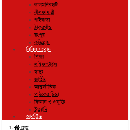
লালমনিরহাট
নীলফামারী
গাইবান্ধা
ঠাকুরগাঁও
রংপুর
কুড়িগ্রাম
বিবিধ সংবাদ
শিক্ষা
লাইফস্টাইল
স্বাস্থ্য
জাতীয়
আন্তর্জাতিক
পাঠকের চিন্তা
বিজ্ঞান ও প্রযুক্তি
ইত্যাদি
আর্কাইভ
হোম