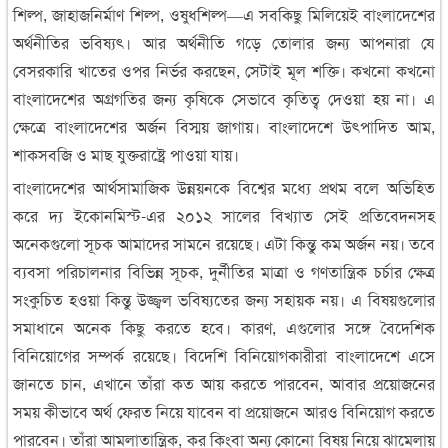
শিল্প, জাহাজনির্মাণ শিল্প, ওষুধশিল্প—এ সবকিছু মিলিয়েই বাংলাদেশের
অর্থনীতির ভবিষ্যৎ। আর অর্থনীতি গড়ে তোলার জন্য আপনারা যে
বেসরকারি খাতের ওপর নির্ভর করছেন, সেটাই মূল শক্তি। কখনো কখনো
বাংলাদেশের অগ্রগতির জন্য কৃষিকে সেভাবে কৃতিত্ব দেওয়া হয় না। এ
ক্ষেত্রে বাংলাদেশের অর্জন বিস্ময় জাগায়। বাংলাদেশে উৎপাদিত আম,
শাকসবজি ও মাছ যুক্তরাষ্ট্রে পাওয়া যায়।
বাংলাদেশের আর্থসামাজিক উন্নয়নকে বিশ্বের মধ্যে প্রথম বলে অভিহিত
করে দ্য ইকোনমিস্ট-এর ২০১২ সালের বিখ্যাত সেই প্রতিবেদনসহ
অনেকগুলো সূচক আমাদের সামনে রয়েছে। এটা কিন্তু কম অর্জন নয়। তবে
ব্যবসা পরিচালনার বিভিন্ন সূচক, দুর্নীতির মাত্রা ও গণতান্ত্রিক চর্চার ক্ষেত্র
সংকুচিত হওয়া কিন্তু উজ্জ্বল ভবিষ্যতের জন্য সহায়ক নয়। এ বিষয়গুলোর
সমাধানে অনেক কিছু করতে হবে। কারণ, এগুলোর সঙ্গে বৈদেশিক
বিনিয়োগের সম্পর্ক রয়েছে। বিদেশি বিনিয়োগকারীরা বাংলাদেশে এসে
জানতে চান, এখানে তাঁরা কত আয় করতে পারবেন, আবার প্রয়োজনের
সময় কীভাবে অর্থ ফেরত নিয়ে যাবেন বা প্রয়োজনে আরও বিনিয়োগ করতে
পারবেন। তাঁরা আমলাতান্ত্রিক, কর কিংবা অন্য কোনো বিষয় নিয়ে ঝামেলায়