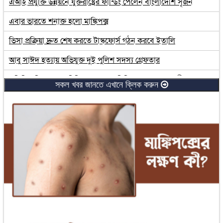
এআই প্রযুক্তি উন্নয়নে যুক্তরাষ্ট্রের ফান্ডিং পেলেন বাংলাদেশি সৃজন
এবার ভারতে শনাক্ত হলো মাঙ্কিপক্স
ভিসা প্রক্রিয়া দ্রুত শেষ করতে টাস্কফোর্স গঠন করবে ইতালি
আবু সাঈদ হত্যায় অভিযুক্ত দুই পুলিশ সদস্য গ্রেফতার
গুলিবিদ্ধ দিনমজুরের চিকিৎসায় সন্তান বিক্রি নয়, দত্তক দেন স্ত্রী
সকল খবর জানতে এখানে ক্লিক করুন
পুলিশ সংস্কারে শিগগিরই কমিটি গঠন: স্বরাষ্ট্র উপদেষ্টা
চাঁদাবাজি কঠোরভাবে বন্ধ করবে সরকার: অর্থ উপদেষ্টা
আহত শিক্ষার্থীদের জন্য ‘একগুচ্ছ পরিকল্পনা’ সরকারের
নিষিদ্ধ হচ্ছে পলিথিন ব্যাগ
বঙ্গবন্ধুর পরিবারের সদস্যদের বিশেষ নিরাপত্তার আইন বাতিল
২৫ জেলায় নতুন ডিসি নিয়োগ
বাংলাদেশের বন্যার্তদের জন্য সিঙ্গাপুরের কোটি টাকার তহবিল