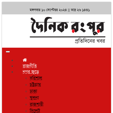
মঙ্গলবার ১০ সেপ্টেম্বর ২০২৪ ||
ভাদ্র ২৬ ১৪৩১
Toggle
navigation
রাজনীতি
নগর জুড়ে
বরিশাল
চট্টগ্রাম
ঢাকা
খুলনা
রাজশাহী
সিলেট