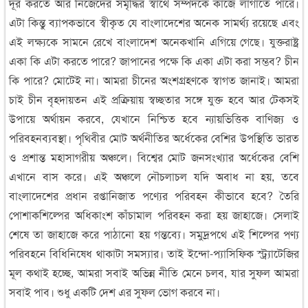
দূর করতে আর নিজেদের সমৃদ্ধির স্বার্থে সম্পদকে কাজে লাগাতে পারে।
এটা কিন্তু ব্যাপকভাবে স্বীকৃত যে বাংলাদেশের অনেক সামর্থ্য রয়েছে এবং
এই লক্ষ্যকে সামনে রেখে বাংলাদেশ অনেকখানি এগিয়ে গেছে। যুক্তরাষ্ট্র
একা কি এটা করতে পারে? জাপানের পক্ষে কি একা এটা করা সম্ভব? চীন
কি পারে? মোটেই না। আমরা চীনের অংশগ্রহণকে স্বাগত জানাই। আমরা
চাই চীন বৃহদায়তন এই প্রক্রিয়ায় স্বচ্ছতার সঙ্গে যুক্ত হবে আর টেকসই
উপায়ে অর্থায়ন করবে, যেখানে নিশ্চিত হবে ন্যায়ভিত্তিক বাণিজ্য ও
পরিবহনব্যবস্থা। পৃথিবীর মোট অর্থনীতির অর্ধেকের বেশির উপস্থিতি ভারত
ও প্রশান্ত মহাসাগরীয় অঞ্চলে। বিশ্বের মোট জনসংখ্যার অর্ধেকের বেশি
এখানে বাস করে। এই অঞ্চলে নৌচলাচল যদি অবাধ না হয়, তবে
বাংলাদেশের প্রধান রপ্তানিজাত পণ্যের পরিবহন কীভাবে হবে? তৈরি
পোশাকশিল্পের অধিকাংশ কাঁচামাল পরিবহন করা হয় জাহাজে। সেলাই
শেষে তা জাহাজে করে পাঠানো হয় গন্তব্যে। সমুদ্রপথে এই শিল্পের পণ্য
পরিবহনে বিধিনিষেধ থাকাটা সমস্যার। তাই ইন্দো-প্যাসিফিক স্ট্র্যাটেজির
মূল কথাই হচ্ছে, আমরা সবাই অভিন্ন নীতি মেনে চলব, যার সুফল আমরা
সবাই পাব। শুধু একটি দেশ এর সুফল ভোগ করবে না।