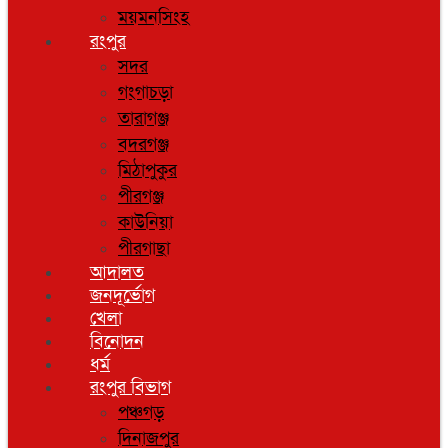
ময়মনসিংহ
রংপুর
সদর
গংগাচড়া
তারাগঞ্জ
বদরগঞ্জ
মিঠাপুকুর
পীরগঞ্জ
কাউনিয়া
পীরগাছা
আদালত
জনদূর্ভোগ
খেলা
বিনোদন
ধর্ম
রংপুর বিভাগ
পঞ্চগড়
দিনাজপুর