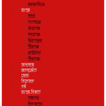
ময়মনসিংহ
রংপুর
সদর
গংগাচড়া
তারাগঞ্জ
বদরগঞ্জ
মিঠাপুকুর
পীরগঞ্জ
কাউনিয়া
পীরগাছা
আদালত
জনদূর্ভোগ
খেলা
বিনোদন
ধর্ম
রংপুর বিভাগ
পঞ্চগড়
দিনাজপুর