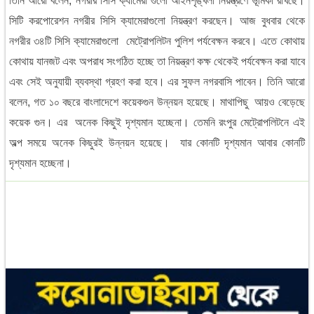
তিনি
আরো
বলেন
,
নগরীর
সিসি
ক্যামেরা
গুলো
আইনশৃঙ্খলা
নিয়ন্ত্রণে
ভূমিকা
রাখছে।
সিটি
করপোরেশন
নগরীর
সিসি
ক্যামেরাগুলো
নিয়ন্ত্রণ
করছেন।
আজ
বুধবার
থেকে
নগরীর
৩৪টি
সিসি
ক্যামেরাগুলো
মেট্রোপলিটন
পুলিশ
পর্যবেক্ষন
করবে।
এতে
কোথায়
কোথায়
যানজট
এবং
অপরাধ
সংগঠিত
হচ্ছে
তা
নিয়ন্ত্রণ
কক্ষ
থেকেই
পর্যবেক্ষন
করা
যাবে
এবং
সেই
অনুযায়ী
ব্যবস্থা
গ্রহণ
করা
হবে।
এর
সুফল
নগরবাসি
পাবেন।
তিনি
আরো
বলেন
,
গত
১০
বছরে
বাংলাদেশে
কয়েকগুন
উন্নয়ন
হয়েছে।
মাথাপিছু
আয়ও
বেড়েছে
কয়েক
গুন।
এর
অনেক
কিছুই
দৃশ্যমান
হচ্ছেনা।
তেমনি
রংপুর
মেট্রোপলিটনে
এই
অল্প
সময়ে
অনেক
কিছুরই
উন্নয়ন
হয়েছে।
যার
কোনটি
দৃশ্যমান
আবার
কোনটি
দৃশ্যমান
হচ্ছেনা।