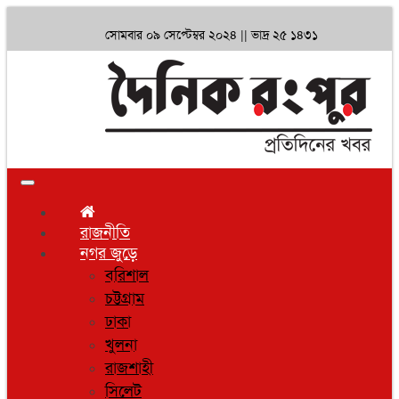
সোমবার ০৯ সেপ্টেম্বর ২০২৪ ||
ভাদ্র ২৫ ১৪৩১
Toggle
navigation
রাজনীতি
নগর জুড়ে
বরিশাল
চট্টগ্রাম
ঢাকা
খুলনা
রাজশাহী
সিলেট