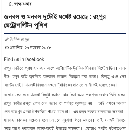
স্বাক্ষাৎকার
জনবল ও মনবল দুটোই যথেষ্ট রয়েছে : রংপুর
মেট্রোপলিটন পুলিশ
দৈনিক রংপুর
প্রকাশিত: ২৭ নভেম্বর ২০১৮
Find us in facebook
রংপুর
নগরীতে
প্রায়
২০
বছর
আগে
অটোমেটিক
ট্রাফিক
সিগনাল
সিস্টেম
ছিল।
লাল
-
নীল
-
হলুদ
বাতি
জ্বালিয়ে
যানবাহন
চলাচল
নিয়ন্ত্রণ
করা
হতো।
কিন্তু
এখন
সেই
সিস্টেম
নেই।
যানজট
নিরসনে
এখনো
ট্রাফিকের
হাত
তোলা
নীতিই
রয়েছে
কেন।
আলাদা
লেন
করে
যানজট
কিছুটা
কমানো
যায়
কিনা
এমন
প্রশ্নের
জবাবে
তিনি
বলেন
,
রংপুর
নগরীর
রাস্তা
ফোর
লেন
হলেও
তা
পর্যপ্ত
প্রশস্ত
নয়।
তাই
এখানে
আলাদা
লেন
করে
খুব
একটা
উপকারিতা
পাওয়া
যাবে
না।
এর
জন্য
দরকার
চালকদের
সচেনতা।
যানবাহন
চালকরা
সচেতন
হলে
চলাচলে
শৃঙ্খলা
ফিরে
আসবে।
তাই
যানজট
নিরসনে
সবার
আগে
প্রয়োজন
চালক
-
যাত্রী
ঊভয়ের
সচেনতা।
এছাড়াও
নগরীর
ফুটপাতগুলো