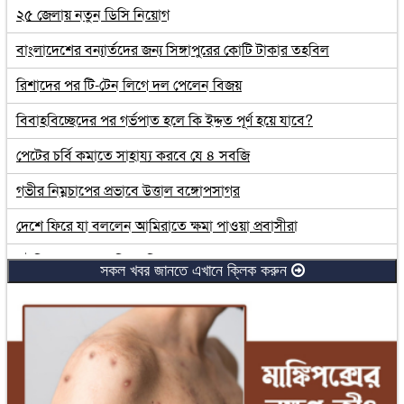
২৫ জেলায় নতুন ডিসি নিয়োগ
বাংলাদেশের বন্যার্তদের জন্য সিঙ্গাপুরের কোটি টাকার তহবিল
রিশাদের পর টি-টেন লিগে দল পেলেন বিজয়
বিবাহবিচ্ছেদের পর গর্ভপাত হলে কি ইদ্দত পূর্ণ হয়ে যাবে?
পেটের চর্বি কমাতে সাহায্য করবে যে ৪ সবজি
গভীর নিম্নচাপের প্রভাবে উত্তাল বঙ্গোপসাগর
দেশে ফিরে যা বললেন আমিরাতে ক্ষমা পাওয়া প্রবাসীরা
সৌদিতে সপ্তাহে ৩ দিন ছুটির যুগ শুরু
সকল খবর জানতে এখানে ক্লিক করুন
লাইফ সাপোর্টে চিত্রশিল্পী মুস্তাফা মনোয়ার
নারীদের ওপর সহিংসতার ঘটনায় মহিলা পরিষদের উদ্বেগ
এখন পর্যন্ত ১৮ হাজার আহতের তথ্য পেয়েছি : প্রেস সেক্রেটারি
এক হাজার ২০৯ কোটি টাকার ঋণখেলাপি পলাতক রিপন