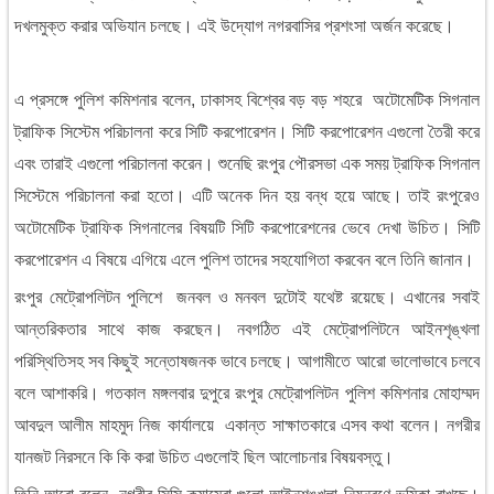
দখলমুক্ত
করার
অভিযান
চলছে।
এই
উদ্যোগ
নগরবাসির
প্রশংসা
অর্জন
করেছে।
এ
প্রসঙ্গে
পুলিশ
কমিশনার
বলেন
,
ঢাকাসহ
বিশ্বের
বড়
বড়
শহরে
অটোমেটিক
সিগনাল
ট্রাফিক
সিস্টেম
পরিচালনা
করে
সিটি
করপোরেশন।
সিটি
করপোরেশন
এগুলো
তৈরী
করে
এবং
তারাই
এগুলো
পরিচালনা
করেন।
শুনেছি
রংপুর
পৌরসভা
এক
সময়
ট্রাফিক
সিগনাল
সিস্টেমে
পরিচালনা
করা
হতো।
এটি
অনেক
দিন
হয়
বন্ধ
হয়ে
আছে।
তাই
রংপুরেও
অটোমেটিক
ট্রাফিক
সিগনালের
বিষয়টি
সিটি
করপোরেশনের
ভেবে
দেখা
উচিত।
সিটি
করপোরেশন
এ
বিষয়ে
এগিয়ে
এলে
পুলিশ
তাদের
সহযোগিতা
করবেন
বলে
তিনি
জানান।
রংপুর
মেট্রোপলিটন
পুলিশে
জনবল
ও
মনবল
দুটোই
যথেষ্ট
রয়েছে।
এখানের
সবাই
আন্তরিকতার
সাথে
কাজ
করছেন।
নবগঠিত
এই
মেট্রোপলিটনে
আইনশৃঙ্খলা
পরিস্থিতিসহ
সব
কিছুই
সন্তোষজনক
ভাবে
চলছে।
আগামীতে
আরো
ভালোভাবে
চলবে
বলে
আশাকরি।
গতকাল
মঙ্গলবার
দুপুরে
রংপুর
মেট্রোপলিটন
পুলিশ
কমিশনার
মোহাম্মদ
আবদুল
আলীম
মাহমুদ
নিজ
কার্যালয়ে
একান্ত
সাক্ষাতকারে
এসব
কথা
বলেন।
নগরীর
যানজট
নিরসনে
কি
কি
করা
উচিত
এগুলোই
ছিল
আলোচনার
বিষয়বস্তু।