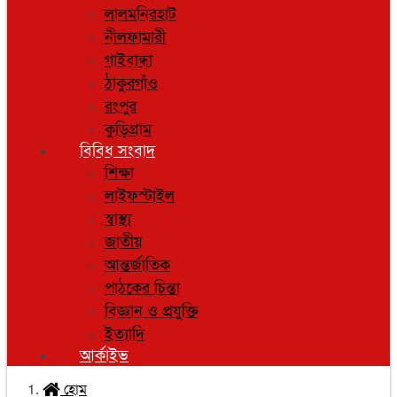
লালমনিরহাট
নীলফামারী
গাইবান্ধা
ঠাকুরগাঁও
রংপুর
কুড়িগ্রাম
বিবিধ সংবাদ
শিক্ষা
লাইফস্টাইল
স্বাস্থ্য
জাতীয়
আন্তর্জাতিক
পাঠকের চিন্তা
বিজ্ঞান ও প্রযুক্তি
ইত্যাদি
আর্কাইভ
হোম