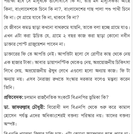
পরীক্ষা হবে সে মানুষকে ভালোবাসে কি না, তার মন মানুসিকতা আছে
কিনা, বাংলাদেশকে চিনে কি না?, বাংলাদেশের গাছ পালা পশু পাখী চিনে
কি না। সে গ্রামে যাবে কি না, থাকবে কি না?
যে জীবনে কমড ছাড়া কখনো বাথরুমে যায়নি, তাকে বলা হচ্ছে গ্রামে যাও।
এখন এটা করা উচিত যে, গ্রামে ২ বছর কাজ করা ছাড়া কোনো নবীন
ডাক্তার পোস্ট গ্রাজুয়েশন পাবেন না।
ডাক্তারের ফি তে আপত্তি নেই। আপত্তিটা হলো সে রোগীর কাছ থেকে নেয়
এক হাজার টাকা। আবার ডায়াগনস্টিক থেকেও নেয়, অপ্রয়োজনীয় চিকিৎসা
লিখে দেয়, অপ্রয়োজনীয় ঔষুধ লেখে এগুলো হলো অন্যায় কাজ। ফি টা
অন্যায় নয়। এসব নৈরাজ্য রুখতে সংস্কার দরকার বলেও মন্তব্য করেন
তিনি।
প্রতিবেদক:
চলমান রাজনৈতিক সংকটে বিএনপির ভূমিকা কি?
ডা. জাফরুল্লাহ চৌধুরী:
বিরোধী দল বিএনপি থেকে শুরু করে কামাল
হোসেন পর্যন্ত এদের অধিকাংশেরই বক্তব্য পরিস্কার নয়। তাদের বক্তব্য
অস্পষ্ট।
বিএনপি খালেদা জিয়ার মুক্তি চায়। এটা কোনো আন্দোলন হতে পারে না।