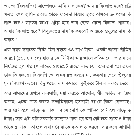
তাদের (বিএনপির) আন্দোলনে আমি যাব কেন? আমার কি লাভ হবে? রাষ্ট্র
ক্ষমতা শেখ হাসিনার হাত থেকে খালেদা জিয়ার হাতে আসলে জনগণের কি
লাভ হবে? লাভের মধ্যে এটুকু হবে তার ছেলে দেশে ফিরতে পারবে।
আমার কি লাভ হবে? বিদ্যুৎতের দাম কি কমবে? আজকে ওষুধের দাম কি
কমবে?
এক সময় স্কয়ারের বিক্রি ছিল বছরে ৩৪ লাখ টাকা। একটা ভালো নীতির
কারণে (১৯৮২ সালে) হাজার কোটি টাকা আয় আসে প্রতিমাসে। তার মানে
নিয়ন্ত্রিত ২০ শতাংশ লাভের মাধ্যমেই এতো লাভ হয়। আর এরা তো এখন
ডাকাতি করছে। বিএনপি তো একবারও বলছে না, ক্ষমতায় গেলে ঔষুধের
মূল্য নিয়ন্ত্রণ করবে। বিদ্যুৎতের দাম কমাবে। কুইকরেন্টাল বন্দ করে দেবে।
আর আমাদের এখনে ব্যবসায়ী, দয়া করতে আসেনি, পীর ফকির না (এস
আলম) এতো লাভ করছে সম্প্রতিকালে ইসলামী ব্যাংক কিনে ফেলেছে।
তার রেট হলে সাড়ে ৬ টাকা। বাংলাদেশি কোম্পানির রেট হল সাড়ে ৬
টাকা। আর এটা যদি সরকারি উদ্যোগে করা হয় তার রেট হবে সারে ৪ টাকা
থেকে ৫ টাকা। তাহলে এবার বোঝ কে কত লাভ করছে। এর ফলে আগামী