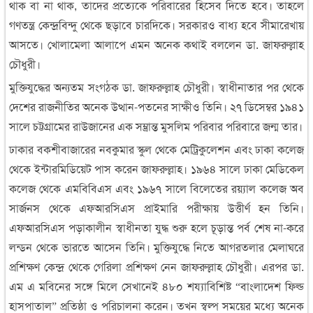
থাক বা না থাক, তাদের প্রত্যেকে পরিবারের হিসেব দিতে হবে। তাহলে
গণতন্ত্র কেন্দ্রবিন্দু থেকে ছড়াবে চারদিকে। সরকারও বাধ্য হবে সীমারেখায়
আসতে। খোলামেলা আলাপে এমন অনেক কথাই বললেন ডা. জাফরুল্লাহ
চৌধুরী।
মুক্তিযুদ্ধের অন্যতম সংগঠক ডা. জাফরুল্লাহ চৌধুরী। স্বাধীনাতার পর থেকে
দেশের রাজনীতির অনেক উত্থান-পতনের সাক্ষীও তিনি। ২৭ ডিসেম্বর ১৯৪১
সালে চট্টগ্রামের রাউজানের এক সম্ভ্রান্ত মুসলিম পরিবার পরিবারে জন্ম তার।
ঢাকার বকশীবাজারের নবকুমার স্কুল থেকে মেট্রিকুলেশন এবং ঢাকা কলেজ
থেকে ইন্টারমিডিয়েট পাস করেন জাফরুল্লাহ। ১৯৬৪ সালে ঢাকা মেডিকেল
কলেজ থেকে এমবিবিএস এবং ১৯৬৭ সালে বিলেতের রয়্যাল কলেজ অব
সার্জনস থেকে এফআরসিএস প্রাইমারি পরীক্ষায় উত্তীর্ণ হন তিনি।
এফআরসিএস পড়াকালীন স্বাধীনতা যুদ্ধ শুরু হলে চূড়ান্ত পর্ব শেষ না-করে
লন্ডন থেকে ভারতে আসেন তিনি। মুক্তিযুদ্ধে নিতে আগরতলার মেলাঘরে
প্রশিক্ষণ কেন্দ্র থেকে গেরিলা প্রশিক্ষণ নেন জাফরুল্লাহ চৌধুরী। এরপর ডা.
এম এ মবিনের সঙ্গে মিলে সেখানেই ৪৮০ শয্যাবিশিষ্ট “বাংলাদেশ ফিল্ড
হাসপাতাল” প্রতিষ্ঠা ও পরিচালনা করেন। তখন স্বল্প সময়ের মধ্যে অনেক