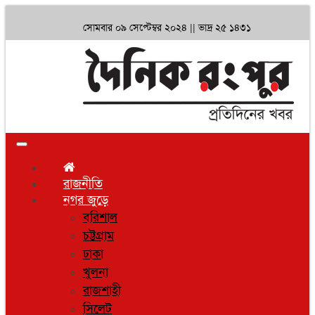
সোমবার ০৯ সেপ্টেম্বর ২০২৪ ||
ভাদ্র ২৫ ১৪৩১
Toggle
navigation
রাজনীতি
নগর জুড়ে
বরিশাল
চট্টগ্রাম
ঢাকা
খুলনা
রাজশাহী
সিলেট