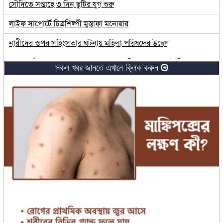
সৌদিতে সপ্তাহে ৩ দিন ছুটির যুগ শুরু
লাইফ সাপোর্টে চিত্রশিল্পী মুস্তাফা মনোয়ার
নারীদের ওপর সহিংসতার ঘটনায় মহিলা পরিষদের উদ্বেগ
এখন পর্যন্ত ১৮ হাজার আহতের তথ্য পেয়েছি : প্রেস সেক্রেটারি
সকল খবর জানতে এখানে ক্লিক করুন
এক হাজার ২০৯ কোটি টাকার ঋণখেলাপি পলাতক রিপন
ভারতের সঙ্গে সম্পর্ক হবে ন্যায্যতা এবং সমতার ভিত্তিতে: ড. ইউনূস
সারাদেশের ১৬৮ বিচারককে একযোগে বদলি
নতুন ২ ডেপুটি গভর্নর পেল বাংলাদেশ ব্যাংক
উইন্ডশিল্ডে ফাটল, দুবাই ফেরত গেল বিমানের ফ্লাইট
মূল্যস্ফীতি নিয়ে সুখবর দিল বাংলাদেশ পরিসংখ্যান ব্যুরো
‘আমাদের লক্ষ্য ডেঙ্গু আক্রান্ত হয়ে একজন রোগীও যেন মারা না যায়’
এই সুযোগ হাতছাড়া হলে বাংলাদেশের ভবিষ্যৎ থাকবে না : ড. ইউনূস