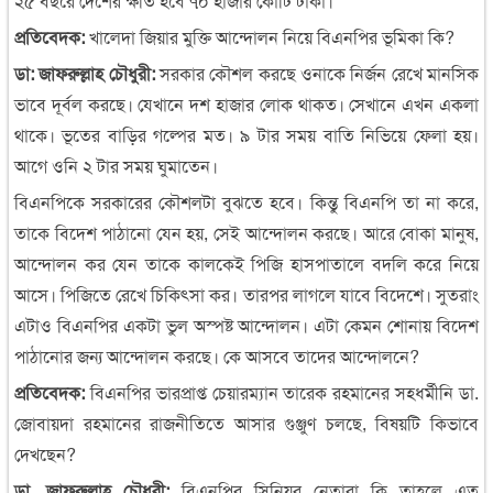
২৫ বছরে দেশের ক্ষতি হবে ৭০ হাজার কোটি টাকা।
প্রতিবেদক:
খালেদা জিয়ার মুক্তি আন্দোলন নিয়ে বিএনপির ভূমিকা কি?
ডা: জাফরুল্লাহ চৌধুরী:
সরকার কৌশল করছে ওনাকে নির্জন রেখে মানসিক
ভাবে দূর্বল করছে। যেখানে দশ হাজার লোক থাকত। সেখানে এখন একলা
থাকে। ভূতের বাড়ির গল্পের মত। ৯ টার সময় বাতি নিভিয়ে ফেলা হয়।
আগে ওনি ২ টার সময় ঘুমাতেন।
বিএনপিকে সরকারের কৌশলটা বুঝতে হবে। কিন্তু বিএনপি তা না করে,
তাকে বিদেশ পাঠানো যেন হয়, সেই আন্দোলন করছে। আরে বোকা মানুষ,
আন্দোলন কর যেন তাকে কালকেই পিজি হাসপাতালে বদলি করে নিয়ে
আসে। পিজিতে রেখে চিকিৎসা কর। তারপর লাগলে যাবে বিদেশে। সুতরাং
এটাও বিএনপির একটা ভুল অস্পষ্ট আন্দোলন। এটা কেমন শোনায় বিদেশ
পাঠানোর জন্য আন্দোলন করছে। কে আসবে তাদের আন্দোলনে?
প্রতিবেদক:
বিএনপির ভারপ্রাপ্ত চেয়ারম্যান তারেক রহমানের সহধর্মীনি ডা.
জোবায়দা রহমানের রাজনীতিতে আসার গুঞ্জুণ চলছে, বিষয়টি কিভাবে
দেখছেন?
ডা. জাফরুল্লাহ চৌধুরী:
বিএনপির সিনিয়র নেতারা কি তাহলে এত