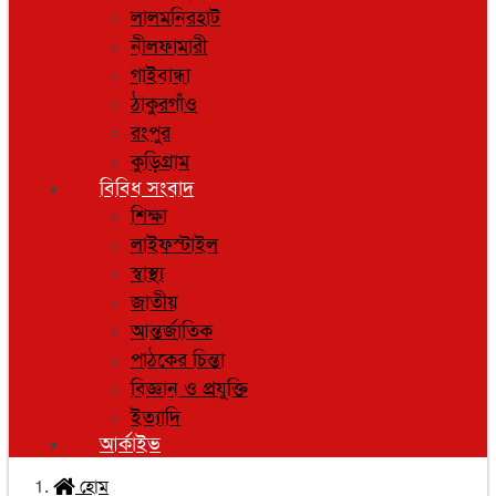
লালমনিরহাট
নীলফামারী
গাইবান্ধা
ঠাকুরগাঁও
রংপুর
কুড়িগ্রাম
বিবিধ সংবাদ
শিক্ষা
লাইফস্টাইল
স্বাস্থ্য
জাতীয়
আন্তর্জাতিক
পাঠকের চিন্তা
বিজ্ঞান ও প্রযুক্তি
ইত্যাদি
আর্কাইভ
হোম