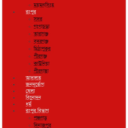
ময়মনসিংহ
রংপুর
সদর
গংগাচড়া
তারাগঞ্জ
বদরগঞ্জ
মিঠাপুকুর
পীরগঞ্জ
কাউনিয়া
পীরগাছা
আদালত
জনদূর্ভোগ
খেলা
বিনোদন
ধর্ম
রংপুর বিভাগ
পঞ্চগড়
দিনাজপুর