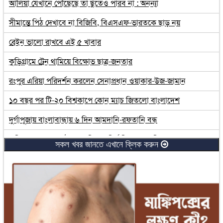
আলিয়া যেখানে পৌঁছেছে তা ছুঁতেও পারব না : অনন্যা
সীমান্তে পিঠ দেখাবে না বিজিবি, বিএসএফ-ভারতকে ছাড় নয়
ব্রেইন ভালো রাখবে এই ৫ খাবার
কুড়িগ্রামে ট্রেন থামিয়ে বিক্ষোভ ছাত্র-জনতার
রংপুর এরিয়া পরিদর্শন করলেন সেনাপ্রধান ওয়াকার-উজ-জামান
১০ বছর পর টি-২০ বিশ্বকাপে কোন ম্যাচ জিতলো বাংলাদেশ
দুর্গাপূজায় বাংলাবান্ধায় ৬ দিন আমদানি-রফতানি বন্ধ
কুড়িগ্রাম জেলার শ্রেষ্ঠ প্রধান শিক্ষক নির্বাচিত হলেন মিজানুর রহম
সকল খবর জানতে এখানে ক্লিক করুন
তাবলিগ জামায়াতের জেলা ইজতেমায় মুসল্লিদের ঢল
রংপুর-দিনাজপুর মহাসড়কে প্রতি কিলোমিটারে ১০০ গর্ত
লালমনিরহাটে তিন দিনের ইজতেমা শুরু
প্রধান উপদেষ্টার সঙ্গে রাজনৈতিক দলগুলোর বৈঠক শনিবার শুরু