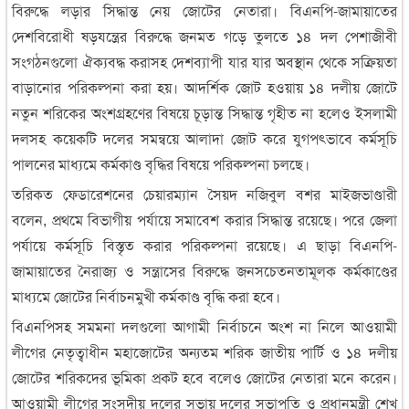
বিরুদ্ধে লড়ার সিদ্ধান্ত নেয় জোটের নেতারা। বিএনপি-জামায়াতের
দেশবিরোধী ষড়যন্ত্রের বিরুদ্ধে জনমত গড়ে তুলতে ১৪ দল পেশাজীবী
সংগঠনগুলো ঐক্যবদ্ধ করাসহ দেশব্যাপী যার যার অবস্থান থেকে সক্রিয়তা
বাড়ানোর পরিকল্পনা করা হয়। আদর্শিক জোট হওয়ায় ১৪ দলীয় জোটে
নতুন শরিকের অংশগ্রহণের বিষয়ে চূড়ান্ত সিদ্ধান্ত গৃহীত না হলেও ইসলামী
দলসহ কয়েকটি দলের সমন্বয়ে আলাদা জোট করে যুগপৎভাবে কর্মসূচি
পালনের মাধ্যমে কর্মকাণ্ড বৃদ্ধির বিষয়ে পরিকল্পনা চলছে।
তরিকত ফেডারেশনের চেয়ারম্যান সৈয়দ নজিবুল বশর মাইজভাণ্ডারী
বলেন, প্রথমে বিভাগীয় পর্যায়ে সমাবেশ করার সিদ্ধান্ত রয়েছে। পরে জেলা
পর্যায়ে কর্মসূচি বিস্তৃত করার পরিকল্পনা রয়েছে। এ ছাড়া বিএনপি-
জামায়াতের নৈরাজ্য ও সন্ত্রাসের বিরুদ্ধে জনসচেতনতামূলক কর্মকাণ্ডের
মাধ্যমে জোটের নির্বাচনমুখী কর্মকাণ্ড বৃদ্ধি করা হবে।
বিএনপিসহ সমমনা দলগুলো আগামী নির্বাচনে অংশ না নিলে আওয়ামী
লীগের নেতৃত্বাধীন মহাজোটের অন্যতম শরিক জাতীয় পার্টি ও ১৪ দলীয়
জোটের শরিকদের ভূমিকা প্রকট হবে বলেও জোটের নেতারা মনে করেন।
আওয়ামী লীগের সংসদীয় দলের সভায় দলের সভাপতি ও প্রধানমন্ত্রী শেখ