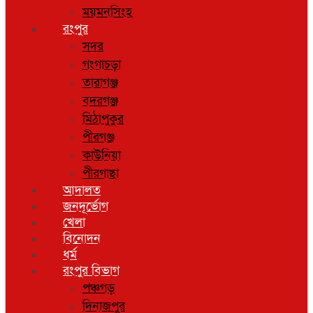
ময়মনসিংহ
রংপুর
সদর
গংগাচড়া
তারাগঞ্জ
বদরগঞ্জ
মিঠাপুকুর
পীরগঞ্জ
কাউনিয়া
পীরগাছা
আদালত
জনদূর্ভোগ
খেলা
বিনোদন
ধর্ম
রংপুর বিভাগ
পঞ্চগড়
দিনাজপুর