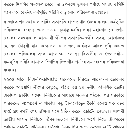
করতে শিগগির পদক্ষেপ নেবে। এ উপলক্ষে তৃণমূল পর্যায়ে সমন্বয় কমিটি
গঠন করে কেন্দ্রীয় কর্মসূচির পরিধি বাড়ানোর পরিকল্পনা রয়েছে।
বাংলাদেশের ওয়ার্কার্স পার্টির সভাপতি রাশেদ খান মেনন বলেন, কর্মসূচির
পরিকল্পনা রয়েছে, তবে এখনো চূড়ান্ত হয়নি। ঢাকা মহানগর ১৪ দলীয়
জোটের সমন্বয়ক ও আওয়ামী লীগের সভাপতিমণ্ডলীর সদস্য মোফাজ্জল
হোসেন চৌধুরী মায়া কালবেলাকে বলেন, কার্যক্রম আরও বৃদ্ধি করতে
জোটের শরিকদের সঙ্গে আলোচনা চলছে। বিভাগীয় ও জেলাপর্যায়ে
কর্মসূচির পরিধি বাড়াতে শিগগির বিভাগীয় পর্যায়ে সমাবেশের পরিকল্পনা
রয়েছে।
২০০৪ সালে বিএনপি-জামায়াত সরকারের বিরুদ্ধে আন্দোলন জোরদার
করতে আওয়ামী লীগের নেতৃত্বে গঠিত হয় ১৪ দলীয় আদর্শিক জোট।
একাদশ জাতীয় সংসদ নির্বাচনের মাধ্যমে সরকার গঠনের পর সরকারে
শরিকদের অংশগ্রহণ না থাকায় কিছু টানাপোড়েন তৈরি হলেও গত বছর
মার্চে প্রধানমন্ত্রী শেখ হাসিনা সঙ্গে বৈঠক করেন জোটের নেতারা। আগামী
জাতীয় সংসদ নির্বাচনে ঐক্যবদ্ধভাবে নির্বাচনে অংশ নিতে ঐকমত্যে
পৌঁছান জোটের শরিকরা। সর্বশেষ বিএনপির ছেড়ে দেওয়া ছয়টি আসনে