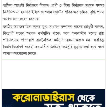
হাসিনা আগামী নির্বাচনে বিকল্প প্রার্থী ও বিনা নির্বাচনে সংসদ সদস্য
নির্বাচিত না হওয়ার ইঙ্গিত দেওয়ায় জোটের শরিকদের ভূমিকা বৃদ্ধি পাবে
বলেও মনে করেন অনেকে।
জাতীয় সমাজতান্ত্রিক দলের যুগ্ম সাধারণ সম্পাদক নাদের চৌধুরী বলেন,
বিরোধী দলের অনেক কর্মসূচিই থাকে, তবে ক্ষমতাসীন দলের রাষ্ট্র
পরিচালনার পাশাপাশি রাজনৈতিক কর্মসূচি পালন করতে হয়। সবকিছু
বিচার-বিশ্লেষণ করেই ক্ষমতাসীন জোটের কর্মসূচি চূড়ান্ত করা হবে বলে
আলাপ-আলোচনা চলছে।