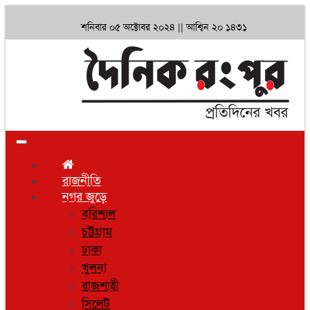
শনিবার ০৫ অক্টোবর ২০২৪ ||
আশ্বিন ২০ ১৪৩১
Toggle
navigation
রাজনীতি
নগর জুড়ে
বরিশাল
চট্টগ্রাম
ঢাকা
খুলনা
রাজশাহী
সিলেট