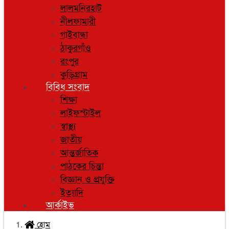
লালমনিরহাট
নীলফামারী
গাইবান্ধা
ঠাকুরগাঁও
রংপুর
কুড়িগ্রাম
বিবিধ সংবাদ
শিক্ষা
লাইফস্টাইল
স্বাস্থ্য
জাতীয়
আন্তর্জাতিক
পাঠকের চিন্তা
বিজ্ঞান ও প্রযুক্তি
ইত্যাদি
আর্কাইভ
হোম